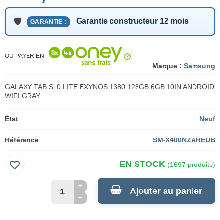
Garantie constructeur 12 mois
GARANTIE :
OU PAYER EN
Marque :
Samsung
GALAXY TAB S10 LITE EXYNOS 1380 128GB 6GB 10IN ANDROID
WIFI GRAY
État
Neuf
Référence
SM-X400NZAREUB
favorite_border
EN STOCK
(1697 produits)
Ajouter au panier