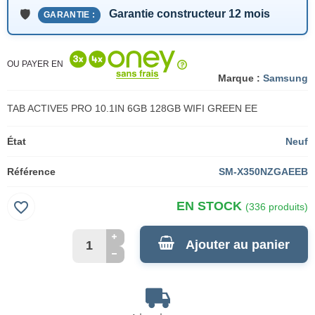
Garantie constructeur 12 mois
GARANTIE :
OU PAYER EN
Marque :
Samsung
TAB ACTIVE5 PRO 10.1IN 6GB 128GB WIFI GREEN EE
État
Neuf
Référence
SM-X350NZGAEEB
favorite_border
EN STOCK
(336 produits)
Ajouter au panier