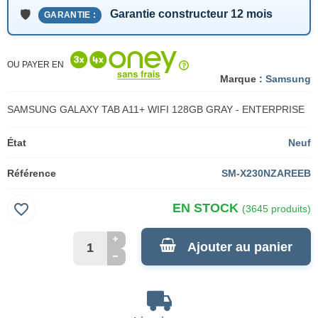
Garantie constructeur 12 mois
GARANTIE :
OU PAYER EN
Marque :
Samsung
SAMSUNG GALAXY TAB A11+ WIFI 128GB GRAY - ENTERPRISE
État
Neuf
Référence
SM-X230NZAREEB
favorite_border
EN STOCK
(3645 produits)
Ajouter au panier