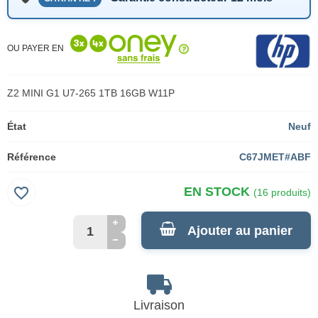
OU PAYER EN
Z2 MINI G1 U7-265 1TB 16GB W11P
État
Neuf
Référence
C67JMET#ABF
favorite_border
EN STOCK
(16 produits)
Ajouter au panier
Livraison