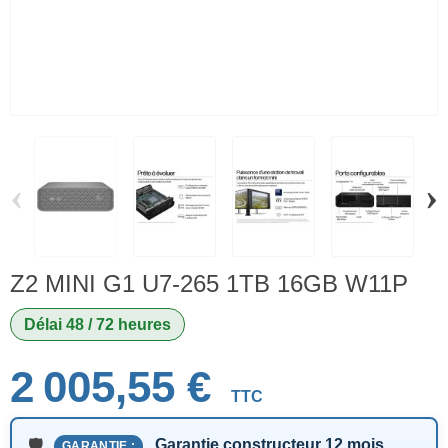
‹
›
Z2 MINI G1 U7-265 1TB 16GB W11P
Délai 48 / 72 heures
2 005,55 €
TTC
Garantie constructeur 12 mois
GARANTIE :