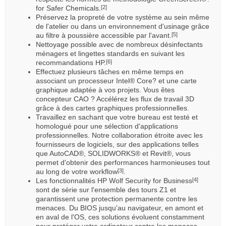
for Safer Chemicals.
[2]
Préservez la propreté de votre système au sein même
de l'atelier ou dans un environnement d'usinage grâce
au filtre à poussière accessible par l'avant.
[5]
Nettoyage possible avec de nombreux désinfectants
ménagers et lingettes standards en suivant les
recommandations HP.
[6]
Effectuez plusieurs tâches en même temps en
associant un processeur Intel® Core? et une carte
graphique adaptée à vos projets. Vous êtes
concepteur CAO ? Accélérez les flux de travail 3D
grâce à des cartes graphiques professionnelles.
Travaillez en sachant que votre bureau est testé et
homologué pour une sélection d'applications
professionnelles. Notre collaboration étroite avec les
fournisseurs de logiciels, sur des applications telles
que AutoCAD®, SOLIDWORKS® et Revit®, vous
permet d'obtenir des performances harmonieuses tout
au long de votre workflow
.
[3]
Les fonctionnalités HP Wolf Security for Business
[4]
sont de série sur l'ensemble des tours Z1 et
garantissent une protection permanente contre les
menaces. Du BIOS jusqu'au navigateur, en amont et
en aval de l'OS, ces solutions évoluent constamment
pour protéger votre ordinateur contre les menaces.