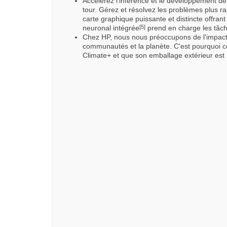
Accélérez l'inférence et le développement de l
tour. Gérez et résolvez les problèmes plus r
carte graphique puissante et distincte offran
neuronal intégrée
prend en charge les tâch
[5]
Chez HP, nous nous préoccupons de l'impact 
communautés et la planète. C'est pourquoi 
Climate+ et que son emballage extérieur est