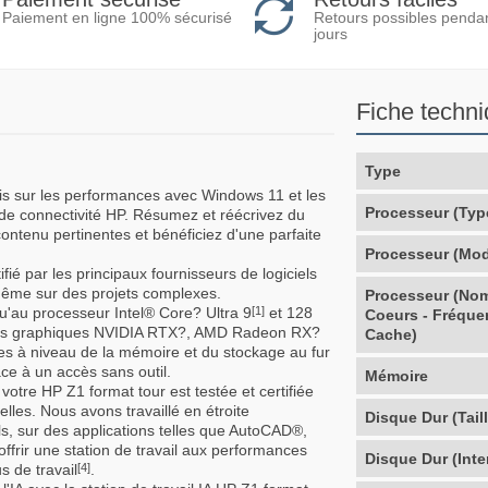
Retours possibles penda
Paiement en ligne 100% sécurisé
jours
Fiche techn
Type
is sur les performances avec Windows 11 et les
Processeur (Typ
t de connectivité HP. Résumez et réécrivez du
tenu pertinentes et bénéficiez d'une parfaite
Processeur (Mod
fié par les principaux fournisseurs de logiciels
même sur des projets complexes.
Processeur (No
qu'au processeur Intel® Core? Ultra 9
et 128
[1]
Coeurs - Fréque
rtes graphiques NVIDIA RTX?, AMD Radeon RX?
Cache)
ses à niveau de la mémoire et du stockage au fur
âce à un accès sans outil.
Mémoire
votre HP Z1 format tour est testée et certifiée
lles. Nous avons travaillé en étroite
Disque Dur (Taill
els, sur des applications telles que AutoCAD®,
ir une station de travail aux performances
Disque Dur (Inte
 de travail
.
[4]