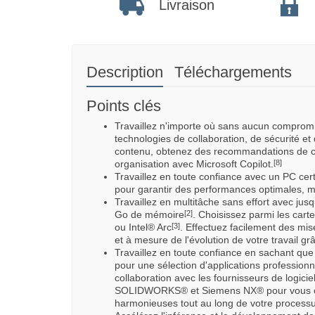
Livraison
Description
Téléchargements
Points clés
Travaillez n'importe où sans aucun comprom
technologies de collaboration, de sécurité e
contenu, obtenez des recommandations de con
organisation avec Microsoft Copilot.
[8]
Travaillez en toute confiance avec un PC certi
pour garantir des performances optimales, 
Travaillez en multitâche sans effort avec jus
Go de mémoire
. Choisissez parmi les ca
[2]
ou Intel® Arc
. Effectuez facilement des mi
[3]
et à mesure de l'évolution de votre travail gr
Travaillez en toute confiance en sachant que 
pour une sélection d'applications professionne
collaboration avec les fournisseurs de logici
SOLIDWORKS® et Siemens NX® pour vous offr
harmonieuses tout au long de votre processus