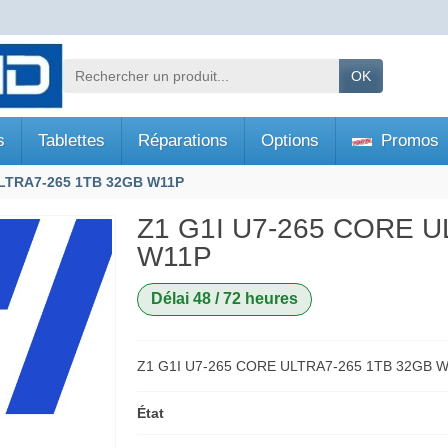
OK
s
Tablettes
Réparations
Options
Promos
ULTRA7-265 1TB 32GB W11P
Z1 G1I U7-265 CORE U
W11P
Délai 48 / 72 heures
Z1 G1I U7-265 CORE ULTRA7-265 1TB 32GB 
État