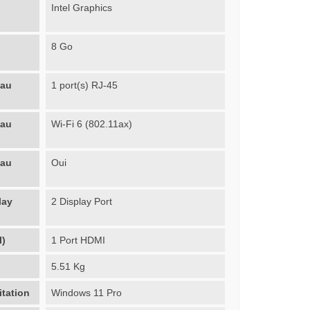
Intel Graphics
8 Go
eau
1 port(s) RJ-45
eau
Wi-Fi 6 (802.11ax)
eau
Oui
lay
2 Display Port
I)
1 Port HDMI
5.51 Kg
itation
Windows 11 Pro