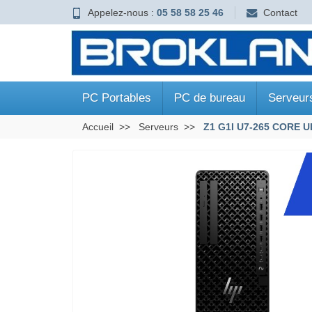
Appelez-nous :
05 58 58 25 46
Contact
PC Portables
PC de bureau
Serveur
Accueil
Serveurs
Z1 G1I U7-265 CORE 