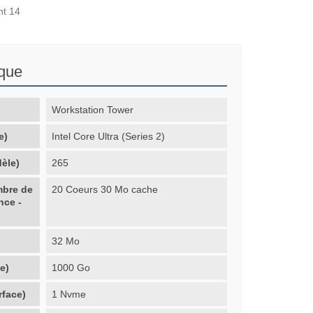
nt 14
ique
Workstation Tower
e)
Intel Core Ultra (Series 2)
èle)
265
mbre de
20 Coeurs 30 Mo cache
nce -
32 Mo
e)
1000 Go
rface)
1 Nvme