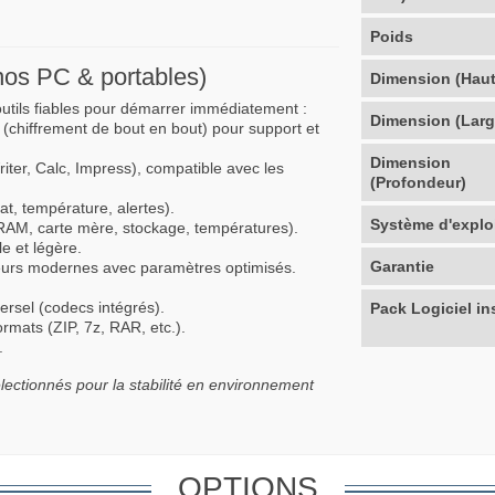
Poids
s nos PC & portables)
Dimension (Haut
utils fiables pour démarrer immédiatement :
Dimension (Larg
(chiffrement de bout en bout) pour support et
Dimension
iter, Calc, Impress), compatible avec les
(Profondeur)
t, température, alertes).
Système d'explo
 RAM, carte mère, stockage, températures).
e et légère.
Garantie
eurs modernes avec paramètres optimisés.
ersel (codecs intégrés).
Pack Logiciel ins
mats (ZIP, 7z, RAR, etc.).
.
sélectionnés pour la stabilité en environnement
OPTIONS