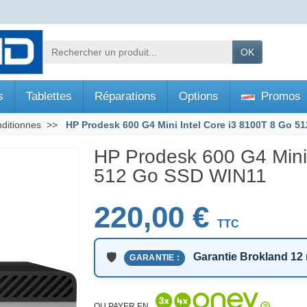
OK
s
Tablettes
Réparations
Options
Promos
ditionnes
HP Prodesk 600 G4 Mini Intel Core i3 8100T 8 Go 
HP Prodesk 600 G4 Mini 
512 Go SSD WIN11
220,00 €
TTC
Garantie Brokland 12
GARANTIE :
OU PAYER EN