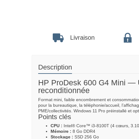
Livraison
Description
HP ProDesk 600 G4 Mini — U
reconditionnée
Format mini, faible encombrement et consommation
pour la bureautique, la téléphonie/accueil, l’affich
PME/collectivités. Windows 11 Pro préinstallé et opt
Points clés
CPU :
Intel® Core™ i3-8100T (4 cœurs, 3.1
Mémoire :
8 Go DDR4
Stockage :
SSD 256 Go