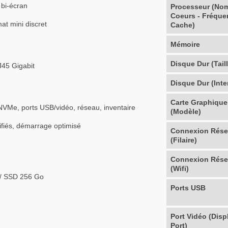
bi-écran
Processeur (No
Coeurs - Fréque
at mini discret
Cache)
Mémoire
Disque Dur (Taill
J45 Gigabit
Disque Dur (Inte
Carte Graphique
VMe, ports USB/vidéo, réseau, inventaire
(Modèle)
ifiés, démarrage optimisé
Connexion Rés
(Filaire)
Connexion Rés
(Wifi)
 / SSD 256 Go
Ports USB
Port Vidéo (Disp
Port)