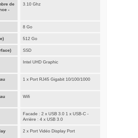
mbre de
3.10 Ghz
nce -
8 Go
e)
512 Go
rface)
SSD
Intel UHD Graphic
eau
1 x Port RJ45 Gigabit 10/100/1000
eau
Wifi
Facade : 2 x USB 3.0 1 x USB-C -
Arrière : 4 x USB 3.0
lay
2 x Port Vidéo Display Port