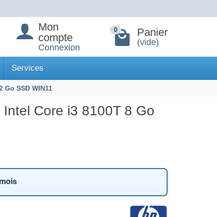
Mon
Panier
0
compte
(vide)
Connexion
Services
512 Go SSD WIN11
Intel Core i3 8100T 8 Go
 mois