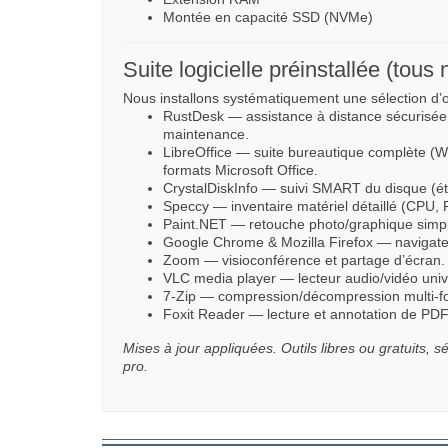
Montée en capacité SSD (NVMe)
Suite logicielle préinstallée (tou
Nous installons systématiquement une sélection d’o
RustDesk — assistance à distance sécurisée 
maintenance.
LibreOffice — suite bureautique complète (Wr
formats Microsoft Office.
CrystalDiskInfo — suivi SMART du disque (éta
Speccy — inventaire matériel détaillé (CPU,
Paint.NET — retouche photo/graphique simpl
Google Chrome & Mozilla Firefox — navigat
Zoom — visioconférence et partage d’écran.
VLC media player — lecteur audio/vidéo univ
7-Zip — compression/décompression multi-for
Foxit Reader — lecture et annotation de PDF
Mises à jour appliquées. Outils libres ou gratuits, 
pro.