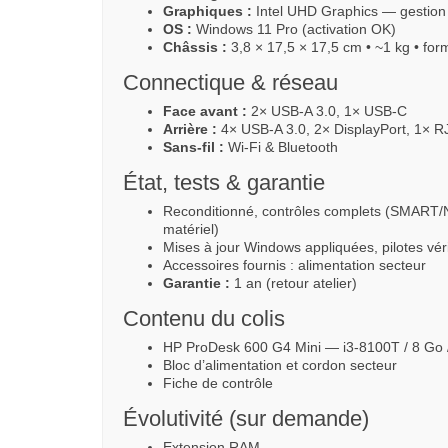
Graphiques :
Intel UHD Graphics — gestion 
OS :
Windows 11 Pro (activation OK)
Châssis :
3,8 × 17,5 × 17,5 cm • ~1 kg • form
Connectique & réseau
Face avant :
2× USB-A 3.0, 1× USB-C
Arrière :
4× USB-A 3.0, 2× DisplayPort, 1× R
Sans-fil :
Wi-Fi & Bluetooth
État, tests & garantie
Reconditionné, contrôles complets (SMART/N
matériel)
Mises à jour Windows appliquées, pilotes vér
Accessoires fournis : alimentation secteur
Garantie :
1 an (retour atelier)
Contenu du colis
HP ProDesk 600 G4 Mini — i3-8100T / 8 Go
Bloc d’alimentation et cordon secteur
Fiche de contrôle
Évolutivité (sur demande)
Extension RAM