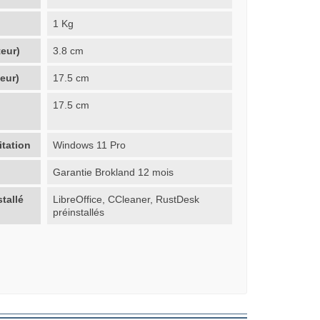
1 Kg
eur)
3.8 cm
eur)
17.5 cm
17.5 cm
itation
Windows 11 Pro
Garantie Brokland 12 mois
tallé
LibreOffice, CCleaner, RustDesk
préinstallés