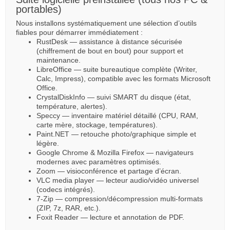
portables)
Nous installons systématiquement une sélection d’outils
fiables pour démarrer immédiatement :
RustDesk — assistance à distance sécurisée
(chiffrement de bout en bout) pour support et
maintenance.
LibreOffice — suite bureautique complète (Writer,
Calc, Impress), compatible avec les formats Microsoft
Office.
CrystalDiskInfo — suivi SMART du disque (état,
température, alertes).
Speccy — inventaire matériel détaillé (CPU, RAM,
carte mère, stockage, températures).
Paint.NET — retouche photo/graphique simple et
légère.
Google Chrome & Mozilla Firefox — navigateurs
modernes avec paramètres optimisés.
Zoom — visioconférence et partage d’écran.
VLC media player — lecteur audio/vidéo universel
(codecs intégrés).
7-Zip — compression/décompression multi-formats
(ZIP, 7z, RAR, etc.).
Foxit Reader — lecture et annotation de PDF.