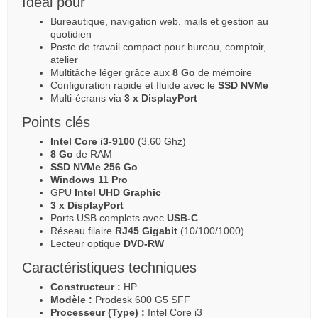
Idéal pour
Bureautique, navigation web, mails et gestion au
quotidien
Poste de travail compact pour bureau, comptoir,
atelier
Multitâche léger grâce aux
8 Go
de mémoire
Configuration rapide et fluide avec le
SSD NVMe
Multi-écrans via
3 x DisplayPort
Points clés
Intel Core i3-9100
(3.60 Ghz)
8 Go
de RAM
SSD NVMe 256 Go
Windows 11 Pro
GPU
Intel UHD Graphic
3 x DisplayPort
Ports USB complets avec
USB-C
Réseau filaire
RJ45 Gigabit
(10/100/1000)
Lecteur optique
DVD-RW
Caractéristiques techniques
Constructeur :
HP
Modèle :
Prodesk 600 G5 SFF
Processeur (Type) :
Intel Core i3