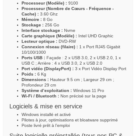
Processeur (Modèle) :
9100
Processeur (Nombre de Cœurs - Fréquence -
Cache) :
3.60 Ghz
Mémoire :
8 Go
Stockage :
256 Go
Interface stockage :
Nvme
Carte graphique (Modèle) :
Intel UHD Graphic
Lecteur optique :
DVD-RW
Connexion réseau (filaire) :
1 x Port RJ45 Gigabit
10/100/1000
Ports USB :
Façade : 2 x USB 3.0, 2 x USB 2.0, 1 x
USB C ; Arrière : 4 x USB 3.0, 2 x USB 2.0
Port vidéo (DisplayPort) :
3 x Port Vidéo Display Port
Poids :
6 Kg
Dimensions :
Hauteur 9.5 cm ; Largeur 29 cm ;
Profondeur 29 cm
Système d’exploitation :
Windows 11 Pro
Wi-Fi / Bluetooth :
Non précisé sur la page
Logiciels & mise en service
Windows installé et activé
Pilotes à jour, optimisations et bloatware supprimé
Poste livré prêt à l’emploi
Suite logicielle préinstallée (tous nos PC &