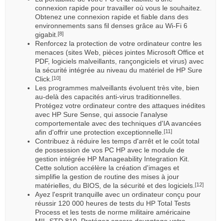
connexion rapide pour travailler où vous le souhaitez.
Obtenez une connexion rapide et fiable dans des
environnements sans fil denses grâce au Wi-Fi 6
gigabit.
[8]
Renforcez la protection de votre ordinateur contre les
menaces (sites Web, pièces jointes Microsoft Office et
PDF, logiciels malveillants, rançongiciels et virus) avec
la sécurité intégrée au niveau du matériel de HP Sure
Click.
[10]
Les programmes malveillants évoluent très vite, bien
au-delà des capacités anti-virus traditionnelles.
Protégez votre ordinateur contre des attaques inédites
avec HP Sure Sense, qui associe l'analyse
comportementale avec des techniques d'IA avancées
afin d'offrir une protection exceptionnelle.
[11]
Contribuez à réduire les temps d'arrêt et le coût total
de possession de vos PC HP avec le module de
gestion intégrée HP Manageability Integration Kit.
Cette solution accélère la création d'images et
simplifie la gestion de routine des mises à jour
matérielles, du BIOS, de la sécurité et des logiciels.
[12]
Ayez l'esprit tranquille avec un ordinateur conçu pour
réussir 120 000 heures de tests du HP Total Tests
Process et les tests de norme militaire américaine
MIL-STD 810. Protégez encore davantage votre