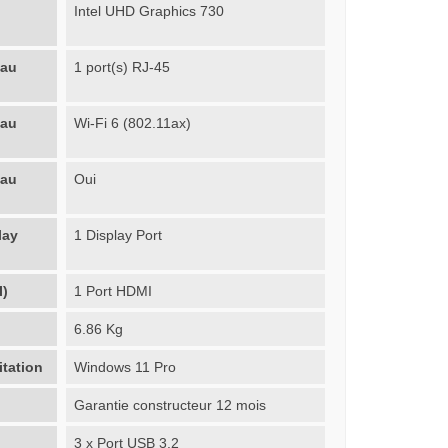
Intel UHD Graphics 730
eau
1 port(s) RJ-45
eau
Wi-Fi 6 (802.11ax)
eau
Oui
lay
1 Display Port
I)
1 Port HDMI
6.86 Kg
itation
Windows 11 Pro
Garantie constructeur 12 mois
3 x Port USB 3.2