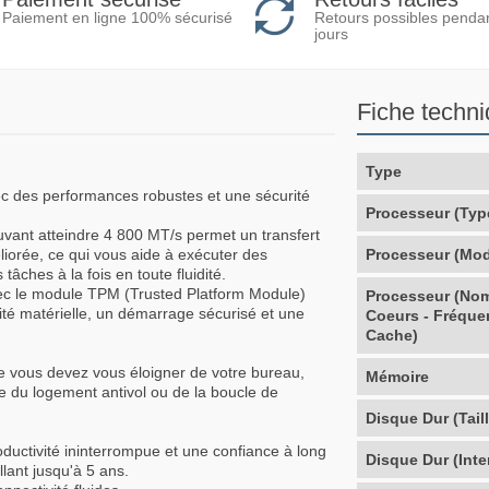
Retours possibles penda
Paiement en ligne 100% sécurisé
jours
Fiche techn
Type
ec des performances robustes et une sécurité
Processeur (Typ
uvant atteindre 4 800 MT/s permet un transfert
liorée, ce qui vous aide à exécuter des
Processeur (Mod
tâches à la fois en toute fluidité.
vec le module TPM (Trusted Platform Module)
Processeur (No
rité matérielle, un démarrage sécurisé et une
Coeurs - Fréque
Cache)
ue vous devez vous éloigner de votre bureau,
Mémoire
de du logement antivol ou de la boucle de
Disque Dur (Taill
roductivité ininterrompue et une confiance à long
Disque Dur (Inte
lant jusqu'à 5 ans.