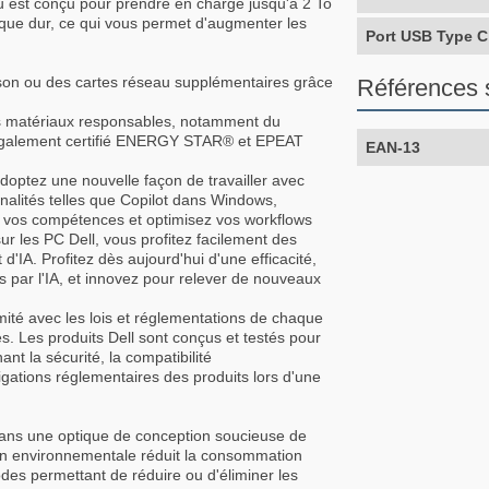
u est conçu pour prendre en charge jusqu'à 2 To
que dur, ce qui vous permet d'augmenter les
Port USB Type C
es son ou des cartes réseau supplémentaires grâce
Références 
s matériaux responsables, notamment du
est également certifié ENERGY STAR® et EPEAT
EAN-13
adoptez une nouvelle façon de travailler avec
nalités telles que Copilot dans Windows,
 vos compétences et optimisez vos workflows
r les PC Dell, vous profitez facilement des
'IA. Profitez dès aujourd'hui d'une efficacité,
 par l'IA, et innovez pour relever de nouveaux
ité avec les lois et réglementations de chaque
s. Les produits Dell sont conçus et testés pour
nt la sécurité, la compatibilité
igations réglementaires des produits lors d'une
 dans une optique de conception soucieuse de
n environnementale réduit la consommation
des permettant de réduire ou d'éliminer les