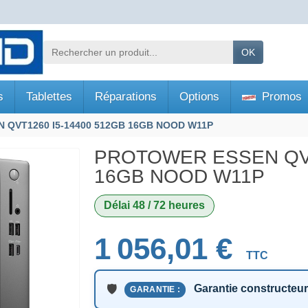
OK
s
Tablettes
Réparations
Options
Promos
 QVT1260 I5-14400 512GB 16GB NOOD W11P
PROTOWER ESSEN QVT
16GB NOOD W11P
Délai 48 / 72 heures
1 056,01 €
TTC
Garantie constructeu
GARANTIE :