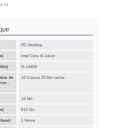
nt 14
ique
PC Desktop
e)
Intel Core i5-14xxx
èle)
i5-14400
mbre de
10 Coeurs 20 Mo cache
nce -
16 Mo
e)
512 Go
rface)
1 Nvme