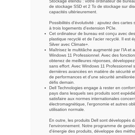
Stockage étendu : votre ordinateur de burea
de stockage SSD et 2 To de stockage sur dis
capacités ultérieurement.
Possibilités d'évolutivité : ajoutez des cart
à trois logements d'extension PCIe.
Cet ordinateur de bureau est conçu avec de
plastique recyclé et de l'acier recyclé. Il 
Silver avec Climate+.
Maîtrisez le multitâche augmenté par l'IA et 
Windows 11 Professionnel. Avec des fonction
obtenez de meilleures réponses, développez
sans effort. Avec Windows 11 Professionnel su
dernières avancées en matière de sécurité et d
de performances et d'une sécurité améliorées
défis demain.
Dell Technologies engage à rester en conform
pays dans lesquels ses produits sont expédié
satisfaire aux normes internationales concerna
électromagnétique, l'ergonomie et autres obl
utilisation normale.
En outre, les produits Dell sont développés
l'environnement. Notre programme de gestio
d'énergie des produits, développe des métho