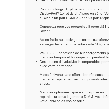
Dell Pro tour Essential offre des options de co
Prise en charge de plusieurs écrans : connec
DisplayPort? 1.4 et du chaînage en série. 
à l'aide d'un port HDMI 2.1 et d'un port Displ
Connectez tous vos appareils : 8 ports USB au
l'avant.
Accès facile au stockage externe : transfér
sauvegardes à partir de votre carte SD grâce
Wi-Fi 6/6E : bénéficiez de téléchargements pl
mémoire tampon et la congestion pendant le t
Des options d'évolutivité incomparables perm
avec votre entreprise.
Mises à niveau sans effort : l'entrée sans ou
d'accéder rapidement aux composants intern
stress.
Mémoire optimisée : grâce à une prise en c
répartie sur deux logements DIMM, vous bénéfi
votre RAM selon vos besoins.