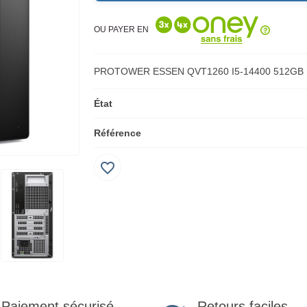
OU PAYER EN
PROTOWER ESSEN QVT1260 I5-14400 512GB
État
Référence
favorite_border
Retours faciles
Paiement sécurisé