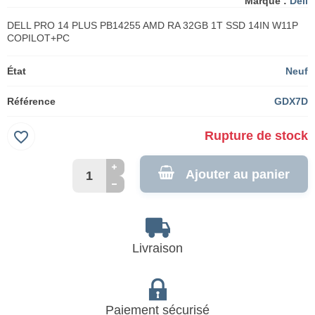
Marque :
Dell
DELL PRO 14 PLUS PB14255 AMD RA 32GB 1T SSD 14IN W11P
COPILOT+PC
État
Neuf
Référence
GDX7D
favorite_border
Rupture de stock
Ajouter au panier
Livraison
Paiement sécurisé