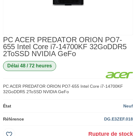
PC ACER PREDATOR ORION PO7-
655 Intel Core i7-14700KF 32GoDDR5
2ToSSD NVIDIA GeFo
Délai 48 / 72 heures
PC ACER PREDATOR ORION PO7-655 Intel Core i7-14700KF
32GoDDR5 2ToSSD NVIDIA GeFo
État
Neuf
Référence
DG.E3ZEF.018
favorite_border
Rupture de stock