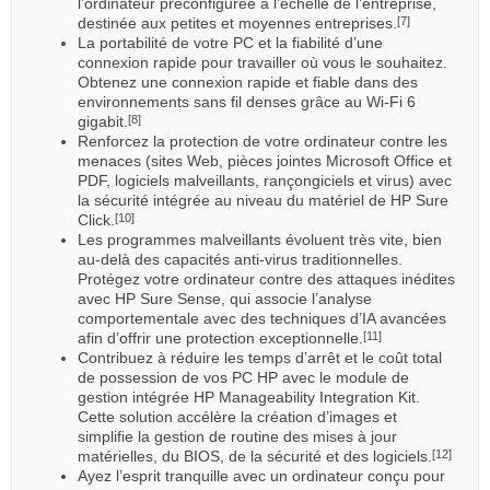
l’ordinateur préconfigurée à l’échelle de l’entreprise,
destinée aux petites et moyennes entreprises.
[7]
La portabilité de votre PC et la fiabilité d’une
connexion rapide pour travailler où vous le souhaitez.
Obtenez une connexion rapide et fiable dans des
environnements sans fil denses grâce au Wi-Fi 6
gigabit.
[8]
Renforcez la protection de votre ordinateur contre les
menaces (sites Web, pièces jointes Microsoft Office et
PDF, logiciels malveillants, rançongiciels et virus) avec
la sécurité intégrée au niveau du matériel de HP Sure
Click.
[10]
Les programmes malveillants évoluent très vite, bien
au-delà des capacités anti-virus traditionnelles.
Protégez votre ordinateur contre des attaques inédites
avec HP Sure Sense, qui associe l’analyse
comportementale avec des techniques d’IA avancées
afin d’offrir une protection exceptionnelle.
[11]
Contribuez à réduire les temps d’arrêt et le coût total
de possession de vos PC HP avec le module de
gestion intégrée HP Manageability Integration Kit.
Cette solution accélère la création d’images et
simplifie la gestion de routine des mises à jour
matérielles, du BIOS, de la sécurité et des logiciels.
[12]
Ayez l’esprit tranquille avec un ordinateur conçu pour