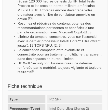
réussir 120 000 heures de tests du HP Total Tests
Process et les tests de norme militaire américaine
MIL-STD 810. Protégez encore davantage votre
ordinateur avec le filtre de ventilateur amovible en
option.
[13]
Résumez et réécrivez du contenu, obtenez des
recommandations pertinentes et bénéficiez d’une
parfaite organisation avec Microsoft Copilot[1, 9].
Libérez du temps et concentrez-vous sur l’essentiel
avec le dernier processeur Intel® Core™ Ultra offrant
jusqu’à 13 TOPS NPU. [2, 3]
La conception compacte offre évolutivité et
connectivité pour un traitement multitâche transparent
dans des espaces de bureau limités.
HP Wolf Security for Business crée une défense
renforcée par le matériel, toujours vigilante et toujours
résiliente
.
[5]
Fiche technique
Type
PC SFF
Processeur (Type)
Intel Core Ultra (Series 2)