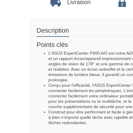
Livraison
Description
Points clés
L'ASUS ExpertCenter P400 AiO est notre AiO l
et un rapport écran/appareil impressionnan
angles de vision de 178° et une gamme de c
et réalistes. Avec un écran antireflet et la ce
émissions de lumière bleue, il garantit un conf
prolongée.
Conçu pour l'efficacité, l'ASUS ExpertCenter
connecter facilement les périphériques. L'e
connecter facilement votre ordinateur portabl
pour les présentations ou le multitâche, et l
couche supplémentaire de sécurité pour une u
Construit pour être performant et facile à gé
à bien n'importe quelle tâche avec rapidité et
tâches redondantes.