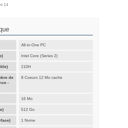
nt 14
ique
All-in-One PC
e)
Intel Core (Series 2)
èle)
210H
mbre de
8 Coeurs 12 Mo cache
nce -
16 Mo
e)
512 Go
rface)
1 Nvme