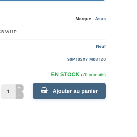
Marque :
Asus
GB W11P
Neuf
90PT03X7-M08TZ0
EN STOCK
(70 produits)
Ajouter au panier