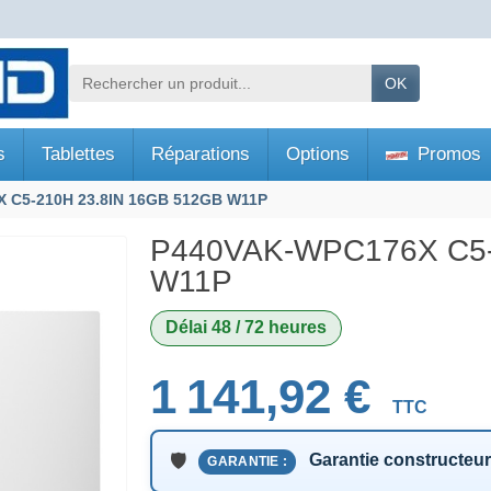
OK
s
Tablettes
Réparations
Options
Promos
 C5-210H 23.8IN 16GB 512GB W11P
P440VAK-WPC176X C5-
W11P
Délai 48 / 72 heures
1 141,92 €
TTC
Garantie constructeu
GARANTIE :