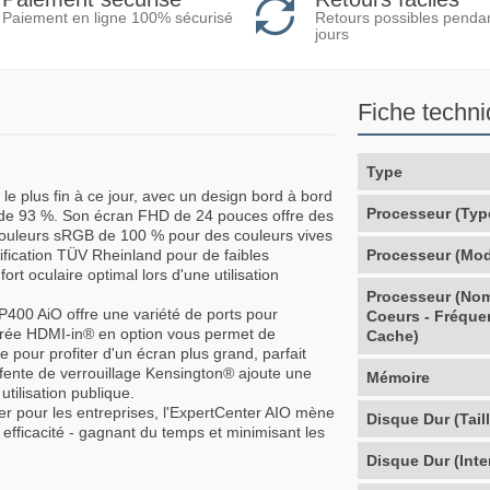
Retours possibles penda
Paiement en ligne 100% sécurisé
jours
Fiche techn
Type
e plus fin à ce jour, avec un design bord à bord
Processeur (Typ
t de 93 %. Son écran FHD de 24 pouces offre des
ouleurs sRGB de 100 % pour des couleurs vives
rtification TÜV Rheinland pour de faibles
Processeur (Mod
ort oculaire optimal lors d'une utilisation
Processeur (No
 P400 AiO offre une variété de ports pour
Coeurs - Fréque
ntrée HDMI-in® en option vous permet de
Cache)
e pour profiter d'un écran plus grand, parfait
a fente de verrouillage Kensington® ajoute une
Mémoire
tilisation publique.
rer pour les entreprises, l'ExpertCenter AIO mène
Disque Dur (Taill
 efficacité - gagnant du temps et minimisant les
Disque Dur (Inte