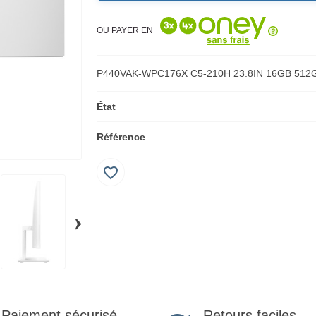
OU PAYER EN
P440VAK-WPC176X C5-210H 23.8IN 16GB 512
État
Référence
favorite_border
›
Retours faciles
Paiement sécurisé