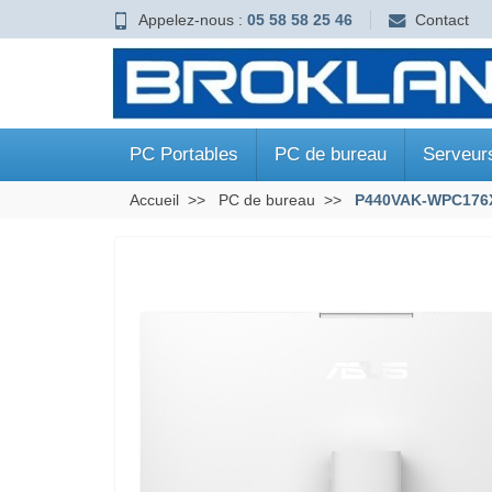
Appelez-nous :
05 58 58 25 46
Contact
PC Portables
PC de bureau
Serveur
Accueil
PC de bureau
P440VAK-WPC176X