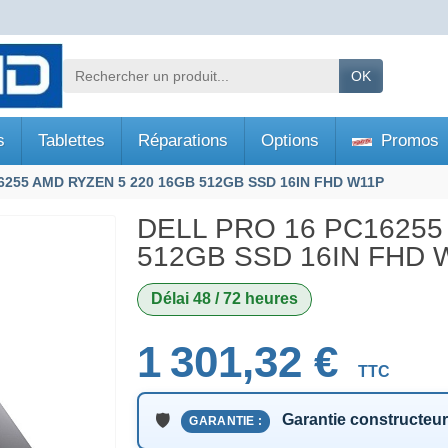
OK
s
Tablettes
Réparations
Options
Promos
6255 AMD RYZEN 5 220 16GB 512GB SSD 16IN FHD W11P
DELL PRO 16 PC16255
512GB SSD 16IN FHD 
Délai 48 / 72 heures
1 301,32 €
TTC
Garantie constructeu
GARANTIE :