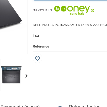
OU PAYER EN
DELL PRO 16 PC16255 AMD RYZEN 5 220 16G
État
Référence
favorite_border
›
Retours faciles
Paiement sécurisé