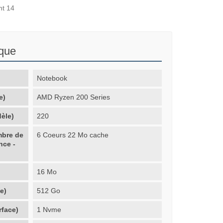
nt 14
ique
Notebook
e)
AMD Ryzen 200 Series
èle)
220
mbre de
6 Coeurs 22 Mo cache
nce -
16 Mo
e)
512 Go
rface)
1 Nvme