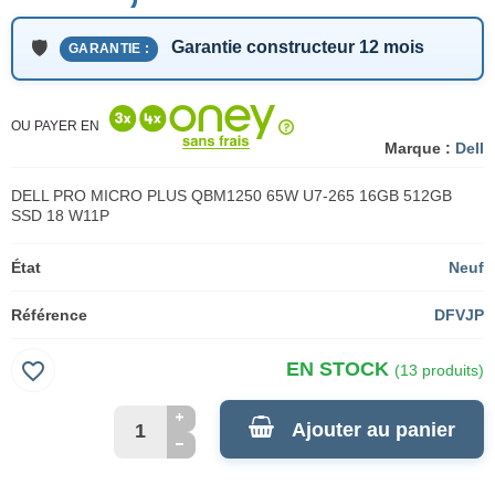
Garantie constructeur 12 mois
GARANTIE :
OU PAYER EN
Marque :
Dell
DELL PRO MICRO PLUS QBM1250 65W U7-265 16GB 512GB
SSD 18 W11P
État
Neuf
Référence
DFVJP
favorite_border
EN STOCK
(13 produits)
Ajouter au panier