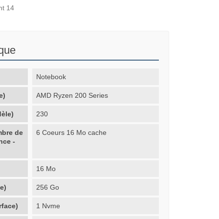
nt 14
ique
Notebook
e)
AMD Ryzen 200 Series
èle)
230
mbre de
6 Coeurs 16 Mo cache
nce -
16 Mo
e)
256 Go
rface)
1 Nvme