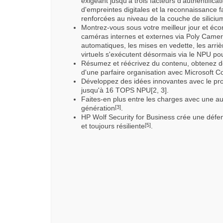
exigeant jusqu'à trois facteurs d'authentifica
d'empreintes digitales et la reconnaissance f
renforcées au niveau de la couche de siliciu
Montrez-vous sous votre meilleur jour et éco
caméras internes et externes via Poly Camer
automatiques, les mises en vedette, les arrièr
virtuels s'exécutent désormais via le NPU p
Résumez et réécrivez du contenu, obtenez d
d'une parfaire organisation avec Microsoft Co
Développez des idées innovantes avec le pr
jusqu'à 16 TOPS NPU[2, 3].
Faites-en plus entre les charges avec une au
génération
.
[3]
HP Wolf Security for Business crée une défens
et toujours résiliente
.
[5]