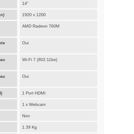
14"
on)
1920 x 1200
AMD Radeon 760M
nte
Oui
eau
Wi-Fi 7 (802.11be)
eau
Oui
I)
1 Port HDMI
1 x Webcam
Non
1.39 Kg