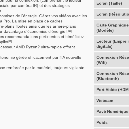
tion pour la connexion, (comprenant le lecteur
Ecran (Taille)
aciale par caméra IR) et des stratégies
m.
Ecran (Résoluti
nomisez de l'énergie. Gérez vos vidéos avec les
a Pro. La mise en place de cadres
Carte Graphique
e-plans floutés ainsi que les arrière-plans
(Modèle)
our davantage d'économies d'énergie.
[10]
es recommandations pertinentes et bénéficiez
Lecteur (Emprei
pilot
.
[8]
digitale)
ocesseur AMD Ryzen? ultra-rapide offrant
tonomie gérée efficacement par l'IA nouvelle
Connexion Rés
(Wifi)
e renforcée par le matériel, toujours vigilante
Connexion Rés
(Bluetooth)
Port Vidéo (HDM
Webcam
Pavé Numérique
Poids