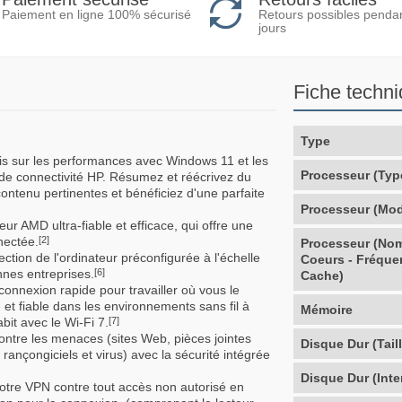
Retours possibles penda
Paiement en ligne 100% sécurisé
jours
Fiche techn
Type
is sur les performances avec Windows 11 et les
Processeur (Typ
t de connectivité HP. Résumez et réécrivez du
tenu pertinentes et bénéficiez d'une parfaite
Processeur (Mod
ur AMD ultra-fiable et efficace, qui offre une
nectée.
[2]
Processeur (No
ction de l'ordinateur préconfigurée à l'échelle
Coeurs - Fréque
nnes entreprises.
[6]
Cache)
e connexion rapide pour travailler où vous le
et fiable dans les environnements sans fil à
Mémoire
bit avec le Wi-Fi 7.
[7]
contre les menaces (sites Web, pièces jointes
Disque Dur (Taill
, rançongiciels et virus) avec la sécurité intégrée
Disque Dur (Inte
votre VPN contre tout accès non autorisé en