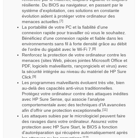
résiliente. Du BIOS au navigateur, en passant par le
système d'exploitation, ces solutions en constante
évolution aident à protéger votre ordinateur des
menaces actuelles.
[7]
La portabilité de votre PC et la fiabilité d'une
connexion rapide pour travailler où vous le souhaitez.
Bénéficiez d'une connexion rapide et fiable dans les
environnements sans fil à forte densité grâce au débit
de l'ordre du gigabit avec le Wi-Fi 7.
[8]
Renforcez la protection de votre ordinateur contre les
menaces (sites Web, pièces jointes Microsoft Office et
PDF, logiciels malveillants, rançongiciels et virus) avec
la sécurité intégrée au niveau du matériel de HP Sure
Click.
[9]
Les programmes malveillants évoluent très vite, bien
au-delà des capacités anti-virus traditionnelles.
Protégez votre ordinateur contre des attaques inédites
avec HP Sure Sense, qui associe l'analyse
comportementale avec des techniques d'IA avancées
afin d'offrir une protection exceptionnelle.
[11]
Les attaques subies par le micrologiciel peuvent faire
des ravages dans votre ordinateur. Assurez votre
protection avec HP Sure Start, le BIOS à fonction
d'autoréparation qui récupère automatiquement après
les attaques ou les corruptions.
[12]