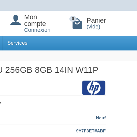
Mon
Panier
0
compte
(vide)
Connexion
Services
 256GB 8GB 14IN W11P
P
Neuf
9Y7F3ET#ABF