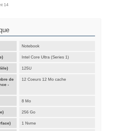
nt 14
ique
Notebook
e)
Intel Core Ultra (Series 1)
èle)
125U
mbre de
12 Coeurs 12 Mo cache
nce -
8 Mo
e)
256 Go
rface)
1 Nvme