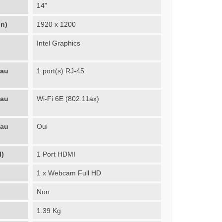
14"
on)
1920 x 1200
Intel Graphics
eau
1 port(s) RJ-45
eau
Wi-Fi 6E (802.11ax)
eau
Oui
I)
1 Port HDMI
1 x Webcam Full HD
Non
1.39 Kg