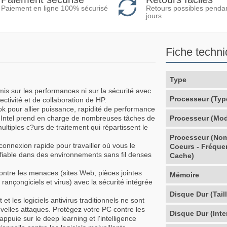
Retours possibles penda
Paiement en ligne 100% sécurisé
jours
Fiche techn
Type
mis sur les performances ni sur la sécurité avec
Processeur (Typ
ctivité et de collaboration de HP.
k pour allier puissance, rapidité de performance
ur Intel prend en charge de nombreuses tâches de
Processeur (Mod
ultiples c?urs de traitement qui répartissent le
Processeur (No
e connexion rapide pour travailler où vous le
Coeurs - Fréque
fiable dans des environnements sans fil denses
Cache)
contre les menaces (sites Web, pièces jointes
Mémoire
, rançongiciels et virus) avec la sécurité intégrée
Disque Dur (Taill
et les logiciels antivirus traditionnels ne sont
velles attaques. Protégez votre PC contre les
Disque Dur (Inte
ppuie sur le deep learning et l'intelligence