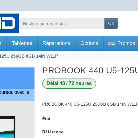
OK
s
Tablettes
Réparations
Options
Promos
125U 256GB 8GB 14IN W11P
PROBOOK 440 U5-125U
Délai 48 / 72 heures
PROBOOK 440 U5-125U 256GB 8GB 14IN W11
État
Référence