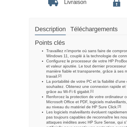
Livraison
Description
Téléchargements
Points clés
Travaillez n'importe où sans faire de compro
Windows 11, couplé à la technologie de conne
Configurez le processeur de votre HP ProBoo
et valeur ajoutée. Le tout dernier processe
manière fiable et transparente, grâce à ses m
travail.
[2]
La portabilité de votre PC et la fiabilité d'un
souhaitez. Obtenez une connexion rapide et 
grâce au Wi-Fi 6 gigabit.
[1]
Renforcez la protection de votre ordinateur 
Microsoft Office et PDF, logiciels malveillants
au niveau du matériel de HP Sure Click.
[3]
Les logiciels malveillants évoluent rapidement 
pas toujours capables de reconnaître les nou
attaques inédites avec HP Sure Sense, qui s'a