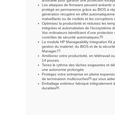
artificielle pour garantir une protection except
Les attaques de firmware peuvent anéantir vo
protégé en permanence grâce au BIOS à rép
génération récupère en effet automatiqueme
malveillants ou de rootkits et les corruptions
Optimisez la productivité et réduisez les tem
intégrées et automatisées de l'écosystème d
Vos ordinateurs bénéficient d'une protection
contrôles de sécurité automatiques.
[5]
Le module HP Manageability Integration Kit p
gestion du matériel, du BIOS et de la sécuri
Manager.
[7]
Améliorez votre productivité, en télétravail 
14 pouces.
Tenez le rythme des tâches exigeantes et déla
une autonomie prolongée.
Protégez votre entreprise en pleine expansio
de terminaison multicouches
qui vous aiden
[4]
Emballage extérieur fabriqué intégralement 
durables
.
[6]