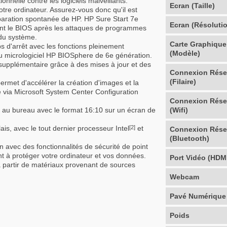
ionnelle contre les logiciels malveillants.
Ecran (Taille)
tre ordinateur. Assurez-vous donc qu'il est
aration spontanée de HP. HP Sure Start 7e
Ecran (Résoluti
nt le BIOS après les attaques de programmes
 du système.
Carte Graphique
ps d'arrêt avec les fonctions pleinement
(Modèle)
u micrologiciel HP BIOSphere de 6e génération.
 supplémentaire grâce à des mises à jour et des
Connexion Rés
(Filaire)
ermet d'accélérer la création d'images et la
té via Microsoft System Center Configuration
Connexion Rés
ou au bureau avec le format 16:10 sur un écran de
(Wifi)
is, avec le tout dernier processeur Intel
et
[2]
Connexion Rés
(Bluetooth)
n avec des fonctionnalités de sécurité de point
t à protéger votre ordinateur et vos données.
Port Vidéo (HDM
à partir de matériaux provenant de sources
Webcam
Pavé Numérique
Poids