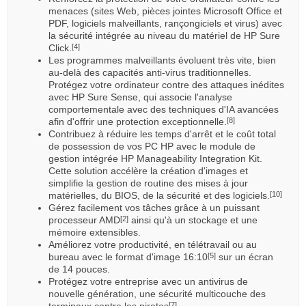
menaces (sites Web, pièces jointes Microsoft Office et
PDF, logiciels malveillants, rançongiciels et virus) avec
la sécurité intégrée au niveau du matériel de HP Sure
Click.
[4]
Les programmes malveillants évoluent très vite, bien
au-delà des capacités anti-virus traditionnelles.
Protégez votre ordinateur contre des attaques inédites
avec HP Sure Sense, qui associe l'analyse
comportementale avec des techniques d'IA avancées
afin d'offrir une protection exceptionnelle.
[8]
Contribuez à réduire les temps d'arrêt et le coût total
de possession de vos PC HP avec le module de
gestion intégrée HP Manageability Integration Kit.
Cette solution accélère la création d'images et
simplifie la gestion de routine des mises à jour
matérielles, du BIOS, de la sécurité et des logiciels.
[10]
Gérez facilement vos tâches grâce à un puissant
processeur AMD
ainsi qu'à un stockage et une
[2]
mémoire extensibles.
Améliorez votre productivité, en télétravail ou au
bureau avec le format d'image 16:10
sur un écran
[5]
de 14 pouces.
Protégez votre entreprise avec un antivirus de
nouvelle génération, une sécurité multicouche des
terminaux contre les pirates
.
[7]