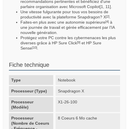
recommandations pertinentes et bénéficiez d'une
parfaire organisation avec Microsoft Copilot[1, 11].
Une vitesse fulgurante pour tous vos besoins de
productivité avec la plateforme Snapdragon? X
.
[2]
Faites-en plus avec une autonomie supérieure
à
[4]
une journée de travail et gérée efficacement par l'IA
nouvelle génération.
Protégez votre PC contre les cybermenaces les plus
diverses grâce à HP Sure Click
et HP Sure
[9]
Sense
.
[10]
Fiche technique
Type
Notebook
Processeur (Type)
Snapdragon X
Processeur
X1-26-100
(Modèle)
Processeur
8 Coeurs 6 Mo cache
(Nombre de Coeurs
- Fréquence -