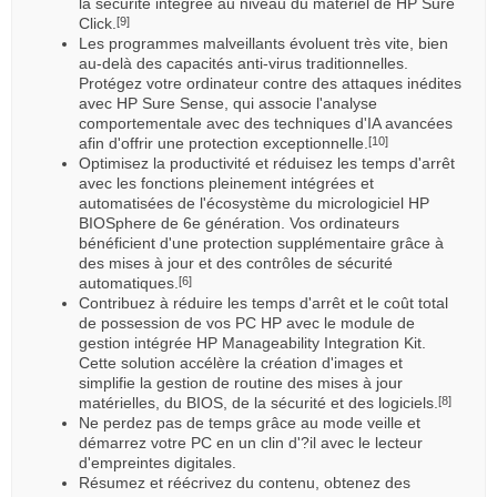
la sécurité intégrée au niveau du matériel de HP Sure
Click.
[9]
Les programmes malveillants évoluent très vite, bien
au-delà des capacités anti-virus traditionnelles.
Protégez votre ordinateur contre des attaques inédites
avec HP Sure Sense, qui associe l'analyse
comportementale avec des techniques d'IA avancées
afin d'offrir une protection exceptionnelle.
[10]
Optimisez la productivité et réduisez les temps d'arrêt
avec les fonctions pleinement intégrées et
automatisées de l'écosystème du micrologiciel HP
BIOSphere de 6e génération. Vos ordinateurs
bénéficient d'une protection supplémentaire grâce à
des mises à jour et des contrôles de sécurité
automatiques.
[6]
Contribuez à réduire les temps d'arrêt et le coût total
de possession de vos PC HP avec le module de
gestion intégrée HP Manageability Integration Kit.
Cette solution accélère la création d'images et
simplifie la gestion de routine des mises à jour
matérielles, du BIOS, de la sécurité et des logiciels.
[8]
Ne perdez pas de temps grâce au mode veille et
démarrez votre PC en un clin d'?il avec le lecteur
d'empreintes digitales.
Résumez et réécrivez du contenu, obtenez des