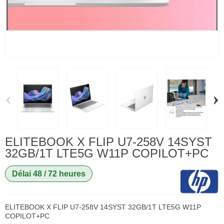
‹
›
ELITEBOOK X FLIP U7-258V 14SYST
32GB/1T LTE5G W11P COPILOT+PC
Délai 48 / 72 heures
ELITEBOOK X FLIP U7-258V 14SYST 32GB/1T LTE5G W11P
COPILOT+PC