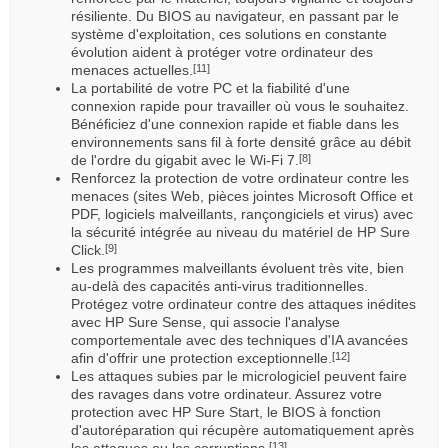
résiliente. Du BIOS au navigateur, en passant par le
système d'exploitation, ces solutions en constante
évolution aident à protéger votre ordinateur des
menaces actuelles.
[11]
La portabilité de votre PC et la fiabilité d'une
connexion rapide pour travailler où vous le souhaitez.
Bénéficiez d'une connexion rapide et fiable dans les
environnements sans fil à forte densité grâce au débit
de l'ordre du gigabit avec le Wi-Fi 7.
[8]
Renforcez la protection de votre ordinateur contre les
menaces (sites Web, pièces jointes Microsoft Office et
PDF, logiciels malveillants, rançongiciels et virus) avec
la sécurité intégrée au niveau du matériel de HP Sure
Click.
[9]
Les programmes malveillants évoluent très vite, bien
au-delà des capacités anti-virus traditionnelles.
Protégez votre ordinateur contre des attaques inédites
avec HP Sure Sense, qui associe l'analyse
comportementale avec des techniques d'IA avancées
afin d'offrir une protection exceptionnelle.
[12]
Les attaques subies par le micrologiciel peuvent faire
des ravages dans votre ordinateur. Assurez votre
protection avec HP Sure Start, le BIOS à fonction
d'autoréparation qui récupère automatiquement après
les attaques ou les corruptions.
[13]