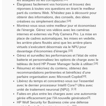
Élargissez facilement vos horizons et trouvez des
réponses à toutes vos questions en tirant le meilleur
parti du contenu Web. N'hésitez pas à découvrir pour
obtenir des informations, des conseils, des idées
créatives ou simplement discuter.
[14]
Montrez-vous sous votre meilleur jour et économisez
de l'énergie. Gérez vos vidéos avec les caméras
internes et externes via Poly Camera Pro. La mise en
place de cadres automatiques, les mises en vedette,
les arrière-plans floutés ainsi que les arrière-plans
virtuels s'exécutent désormais via le NPU pour
davantage d'économies d'énergie.
[15]
Gérez et surveillez les performances et l'état de votre
batterie et personnalisez les options de charge avec le
tableau de bord HP Power Manager facile à utiliser.
[16]
Résumez et réécrivez du contenu, obtenez des
recommandations pertinentes et bénéficiez d'une
parfaire organisation avec Microsoft Copilot
.
[10]
Libérez du temps et concentrez-vous sur l'essentiel
avec le dernier processeur Intel® Core? Ultra avec
unité de traitement neuronal (NPU).
[2,3]
Faites-en plus entre les charges avec une autonomie
gérée efficacement par l'IA nouvelle génération
.
[3]
HP Wolf Security for Business crée une défense