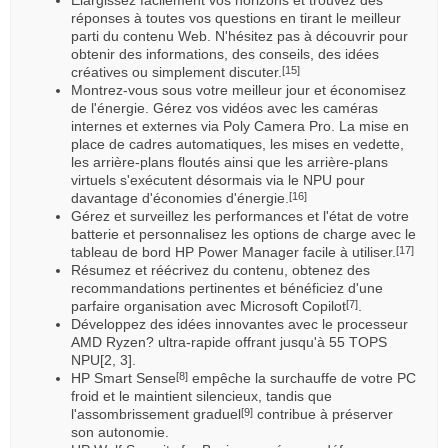
réponses à toutes vos questions en tirant le meilleur
parti du contenu Web. N'hésitez pas à découvrir pour
obtenir des informations, des conseils, des idées
créatives ou simplement discuter.
[15]
Montrez-vous sous votre meilleur jour et économisez
de l'énergie. Gérez vos vidéos avec les caméras
internes et externes via Poly Camera Pro. La mise en
place de cadres automatiques, les mises en vedette,
les arrière-plans floutés ainsi que les arrière-plans
virtuels s'exécutent désormais via le NPU pour
davantage d'économies d'énergie.
[16]
Gérez et surveillez les performances et l'état de votre
batterie et personnalisez les options de charge avec le
tableau de bord HP Power Manager facile à utiliser.
[17]
Résumez et réécrivez du contenu, obtenez des
recommandations pertinentes et bénéficiez d'une
parfaire organisation avec Microsoft Copilot
.
[7]
Développez des idées innovantes avec le processeur
AMD Ryzen? ultra-rapide offrant jusqu'à 55 TOPS
NPU[2, 3].
HP Smart Sense
empêche la surchauffe de votre PC
[8]
froid et le maintient silencieux, tandis que
l'assombrissement graduel
contribue à préserver
[9]
son autonomie.