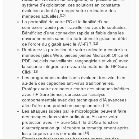
système d'exploitation, ces solutions en constante
évolution aident à protéger votre ordinateur des
menaces actuelles.
[10]
La portabilité de votre PC et la fiabilité d'une
connexion rapide pour travailler où vous le souhaitez.
Bénéficiez d'une connexion rapide et fiable dans les
environnements sans fil à forte densité grâce au débit
de l'ordre du gigabit avec le Wi-Fi 7.
[11]
Renforcez la protection de votre ordinateur contre les
menaces (sites Web, pièces jointes Microsoft Office et
PDF, logiciels malveillants, rançongiciels et virus) avec
la sécurité intégrée au niveau du matériel de HP Sure
Click.
[12]
Les programmes malveillants évoluent très vite, bien
au-delà des capacités anti-virus traditionnelles.
Protégez votre ordinateur contre des attaques inédites
avec HP Sure Sense, qui associe l'analyse
comportementale avec des techniques d'IA avancées
afin d'offrir une protection exceptionnelle.
[13]
Les attaques subies par le micrologiciel peuvent faire
des ravages dans votre ordinateur. Assurez votre
protection avec HP Sure Start, le BIOS à fonction
d'autoréparation qui récupère automatiquement après
les attaques ou les corruptions.
[14]
Élargissez facilement vos horizons et trouvez des