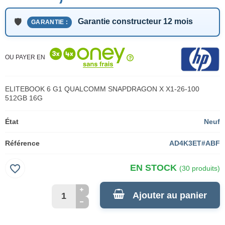
Garantie constructeur 12 mois
GARANTIE :
OU PAYER EN
ELITEBOOK 6 G1 QUALCOMM SNAPDRAGON X X1-26-100
512GB 16G
État
Neuf
Référence
AD4K3ET#ABF
favorite_border
EN STOCK
(30 produits)
Ajouter au panier