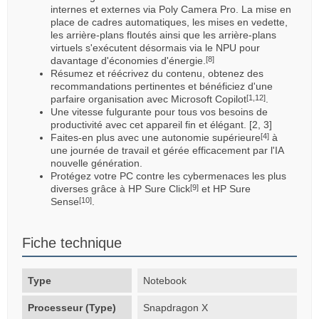
internes et externes via Poly Camera Pro. La mise en
place de cadres automatiques, les mises en vedette,
les arrière-plans floutés ainsi que les arrière-plans
virtuels s'exécutent désormais via le NPU pour
davantage d'économies d'énergie.
[8]
Résumez et réécrivez du contenu, obtenez des
recommandations pertinentes et bénéficiez d'une
parfaire organisation avec Microsoft Copilot
.
[1,12]
Une vitesse fulgurante pour tous vos besoins de
productivité avec cet appareil fin et élégant. [2, 3]
Faites-en plus avec une autonomie supérieure
à
[4]
une journée de travail et gérée efficacement par l'IA
nouvelle génération.
Protégez votre PC contre les cybermenaces les plus
diverses grâce à HP Sure Click
et HP Sure
[9]
Sense
.
[10]
Fiche technique
Type
Notebook
Processeur (Type)
Snapdragon X