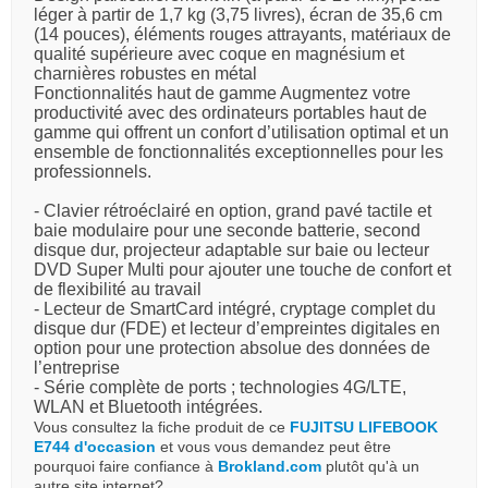
léger à partir de 1,7 kg (3,75 livres), écran de 35,6 cm
(14 pouces), éléments rouges attrayants, matériaux de
qualité supérieure avec coque en magnésium et
charnières robustes en métal
Fonctionnalités haut de gamme Augmentez votre
productivité avec des ordinateurs portables haut de
gamme qui offrent un confort d’utilisation optimal et un
ensemble de fonctionnalités exceptionnelles pour les
professionnels.
- Clavier rétroéclairé en option, grand pavé tactile et
baie modulaire pour une seconde batterie,
second
disque dur, projecteur adaptable sur baie ou lecteur
DVD Super Multi pour ajouter une touche de confort et
de flexibilité au travail
- Lecteur de SmartCard intégré, cryptage complet du
disque dur (FDE) et lecteur d’empreintes digitales en
option pou
r une protection absolue des données de
l’entreprise
-
Série complète de ports ; technologies 4G/LTE,
WLAN et Bluetooth intégrées.
Vous consultez la fiche produit de ce
FUJITSU LIFEBOOK
E744 d'occasion
et vous vous demandez peut être
pourquoi faire confiance à
Brokland.com
plutôt qu'à un
autre site internet?