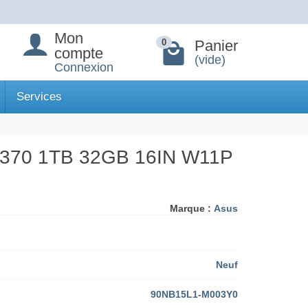
Mon
Panier
0
compte
(vide)
Connexion
Services
70 1TB 32GB 16IN W11P
Marque :
Asus
Neuf
90NB15L1-M003Y0