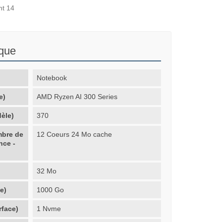
nt 14
ique
Notebook
e)
AMD Ryzen AI 300 Series
èle)
370
mbre de
12 Coeurs 24 Mo cache
nce -
32 Mo
e)
1000 Go
rface)
1 Nvme