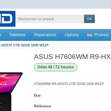
OK
s
Tablettes
Réparations
Options
Promos
-HX370 1TB 32GB 16IN W11P
ASUS H7606WM R9-HX3
Délai 48 / 72 heures
H7606WM R9-HX370 1TB 32GB 16IN W11P
État
Référence