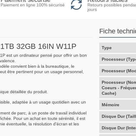
Retours possibles penda
Paiement en ligne 100% sécurisé
jours
Fiche techn
1TB 32GB 16IN W11P
Type
st un ordinateur pensé pour offrir un bon
Processeur (Typ
yvalence.
odèle convient bien à la bureautique, le
Processeur (Mod
peut être pertinent pour un usage personnel,
Processeur (No
Coeurs - Fréque
ique détaillée du produit.
Cache)
lisible, adaptée à un usage quotidien avec un
Mémoire
ment de parc, à un poste de travail individuel
Disque Dur (Taill
chée. Pour un achat en toute sérénité, il est
e éventuelle, la résolution d'écran et les
Disque Dur (Inte