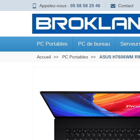
Appelez-nous :
05 58 58 25 46
Contact
PC Portables
PC de bureau
Serveur
Accueil
PC Portables
ASUS H7606WM R9