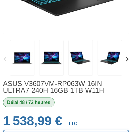
‹
›
ASUS V3607VM-RP063W 16IN
ULTRA7-240H 16GB 1TB W11H
Délai 48 / 72 heures
1 538,99 €
TTC