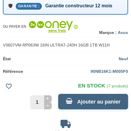
Garantie constructeur 12 mois
GARANTIE :
OU PAYER EN
Marque :
Asus
V3607VM-RP063W 16IN ULTRA7-240H 16GB 1TB W11H
État
Neuf
Référence
90NB16K1-M005F0
favorite_border
EN STOCK
(7 produits)
Ajouter au panier