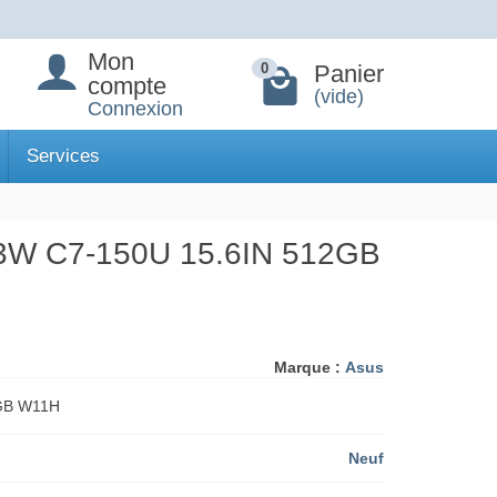
Mon
Panier
0
compte
(vide)
Connexion
Services
W C7-150U 15.6IN 512GB
Marque :
Asus
GB W11H
Neuf