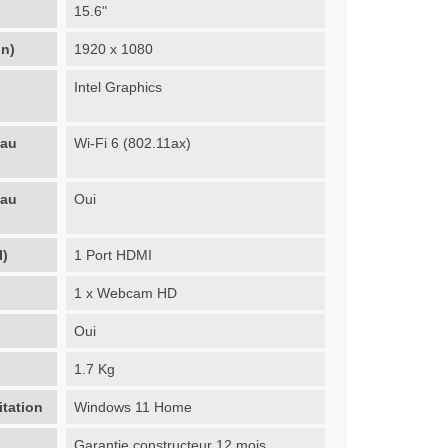
15.6"
on)
1920 x 1080
Intel Graphics
eau
Wi-Fi 6 (802.11ax)
eau
Oui
I)
1 Port HDMI
1 x Webcam HD
Oui
1.7 Kg
itation
Windows 11 Home
Garantie constructeur 12 mois