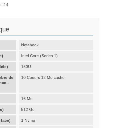
nt 14
ique
Notebook
e)
Intel Core (Series 1)
èle)
150U
mbre de
10 Coeurs 12 Mo cache
nce -
16 Mo
e)
512 Go
rface)
1 Nvme