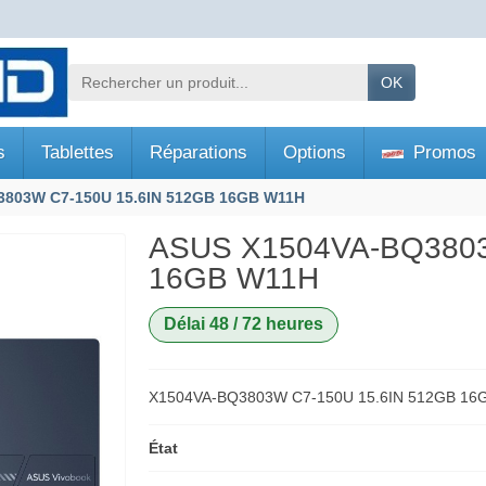
OK
s
Tablettes
Réparations
Options
Promos
803W C7-150U 15.6IN 512GB 16GB W11H
ASUS X1504VA-BQ3803
16GB W11H
Délai 48 / 72 heures
X1504VA-BQ3803W C7-150U 15.6IN 512GB 16
État