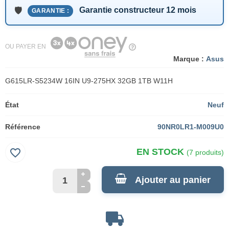
Garantie constructeur 12 mois
GARANTIE :
OU PAYER EN
Marque :
Asus
G615LR-S5234W 16IN U9-275HX 32GB 1TB W11H
État
Neuf
Référence
90NR0LR1-M009U0
favorite_border
EN STOCK
(7 produits)
Ajouter au panier