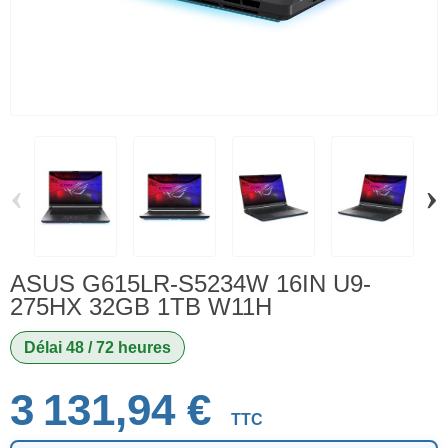
‹
›
ASUS G615LR-S5234W 16IN U9-
275HX 32GB 1TB W11H
Délai 48 / 72 heures
3 131,94 €
TTC