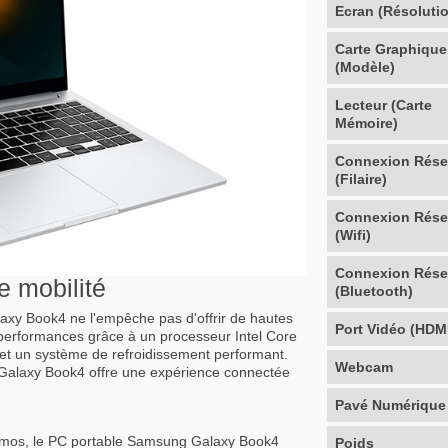
Ecran (Résoluti
Carte Graphique
(Modèle)
Lecteur (Carte
Mémoire)
Connexion Rés
(Filaire)
Connexion Rés
(Wifi)
Connexion Rés
e mobilité
(Bluetooth)
axy Book4 ne l'empêche pas d'offrir de hautes
Port Vidéo (HDM
performances grâce à un processeur Intel Core
et un système de refroidissement performant.
Webcam
 le Galaxy Book4 offre une expérience connectée
Pavé Numérique
tmos, le PC portable Samsung Galaxy Book4
Poids