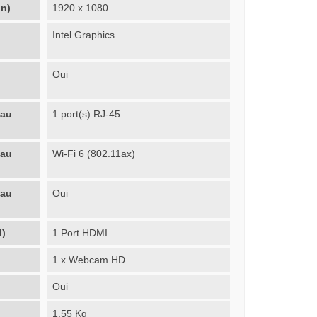
on)
1920 x 1080
Intel Graphics
Oui
eau
1 port(s) RJ-45
eau
Wi-Fi 6 (802.11ax)
eau
Oui
I)
1 Port HDMI
1 x Webcam HD
Oui
1.55 Kg