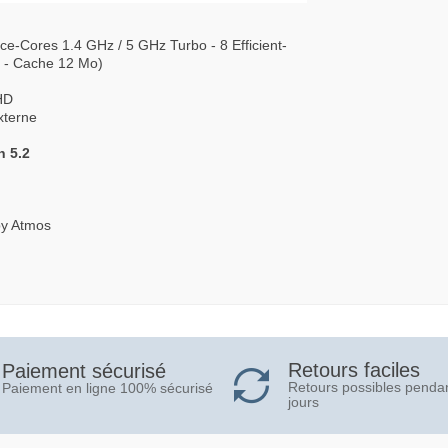
:
e-Cores 1.4 GHz / 5 GHz Turbo - 8 Efficient-
s - Cache 12 Mo)
HD
xterne
h 5.2
by Atmos
Retours faciles
Paiement sécurisé
Retours possibles penda
Paiement en ligne 100% sécurisé
jours