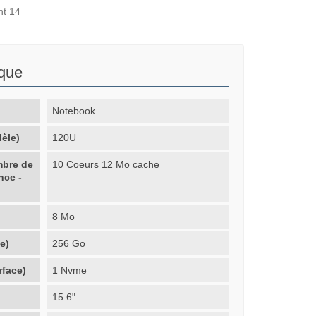
nt 14
ique
Notebook
èle)
120U
mbre de
10 Coeurs 12 Mo cache
nce -
8 Mo
e)
256 Go
rface)
1 Nvme
15.6"