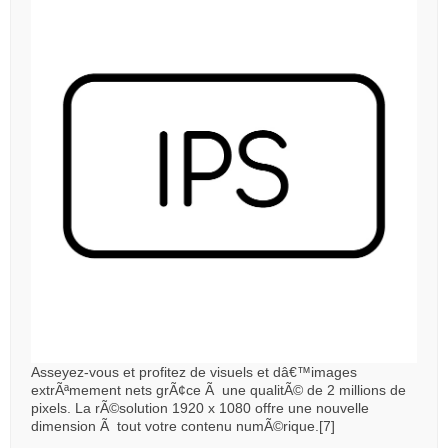
Asseyez-vous et profitez de visuels et dâ€™images
extrÃªmement nets grÃ¢ce Ã une qualitÃ© de 2 millions de
pixels. La rÃ©solution 1920 x 1080 offre une nouvelle
dimension Ã tout votre contenu numÃ©rique.[7]