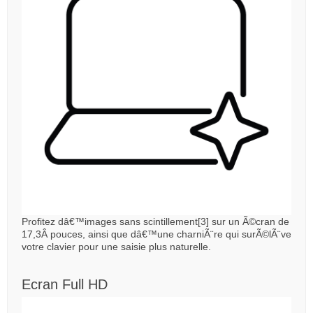
Profitez dâ€™images sans scintillement[3] sur un Ã©cran de
17,3Â pouces, ainsi que dâ€™une charniÃ¨re qui surÃ©lÃ¨ve
votre clavier pour une saisie plus naturelle.
Ecran Full HD