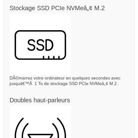
Stockage SSD PCIe NVMeâ„¢ M.2
DÃ©marrez votre ordinateur en quelques secondes avec
jusquâ€™Ã 1 To de stockage SSD PCIe NVMeâ„¢ M.2.
Doubles haut-parleurs