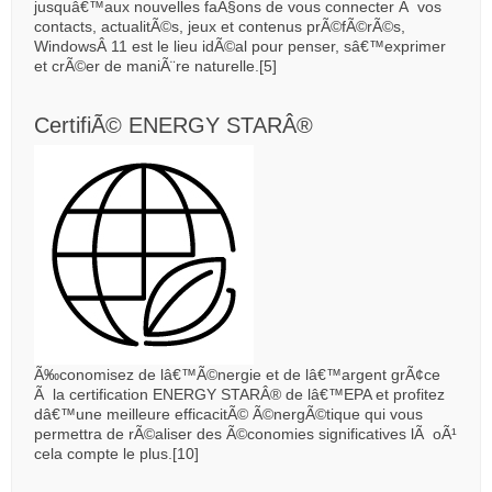
jusquâ€™aux nouvelles faÃ§ons de vous connecter Ã vos
contacts, actualitÃ©s, jeux et contenus prÃ©fÃ©rÃ©s,
WindowsÂ 11 est le lieu idÃ©al pour penser, sâ€™exprimer
et crÃ©er de maniÃ¨re naturelle.[5]
CertifiÃ© ENERGY STARÂ®
Ã‰conomisez de lâ€™Ã©nergie et de lâ€™argent grÃ¢ce
Ã la certification ENERGY STARÂ® de lâ€™EPA et profitez
dâ€™une meilleure efficacitÃ© Ã©nergÃ©tique qui vous
permettra de rÃ©aliser des Ã©conomies significatives lÃ oÃ¹
cela compte le plus.[10]