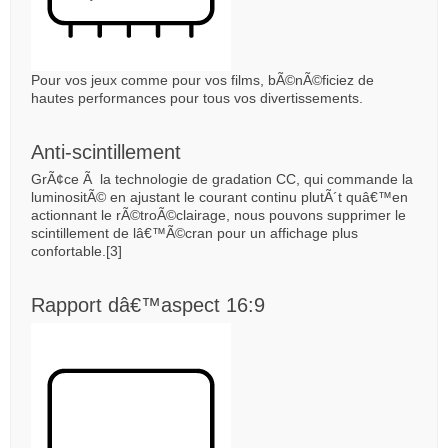
Pour vos jeux comme pour vos films, bÃ©nÃ©ficiez de
hautes performances pour tous vos divertissements.
Anti-scintillement
GrÃ¢ce Ã la technologie de gradation CC, qui commande la
luminositÃ© en ajustant le courant continu plutÃ´t quâ€™en
actionnant le rÃ©troÃ©clairage, nous pouvons supprimer le
scintillement de lâ€™Ã©cran pour un affichage plus
confortable.[3]
Rapport dâ€™aspect 16:9