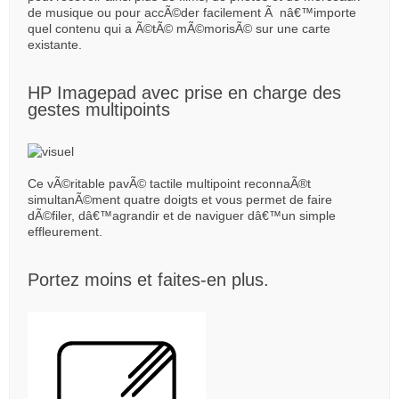
de musique ou pour accÃ©der facilement Ã nâ€™importe
quel contenu qui a Ã©tÃ© mÃ©morisÃ© sur une carte
existante.
HP Imagepad avec prise en charge des
gestes multipoints
Ce vÃ©ritable pavÃ© tactile multipoint reconnaÃ®t
simultanÃ©ment quatre doigts et vous permet de faire
dÃ©filer, dâ€™agrandir et de naviguer dâ€™un simple
effleurement.
Portez moins et faites-en plus.