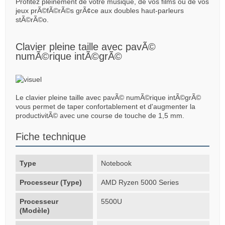
Profitez pleinement de votre musique, de vos films ou de vos
jeux prÃ©fÃ©rÃ©s grÃ¢ce aux doubles haut-parleurs
stÃ©rÃ©o.
Clavier pleine taille avec pavÃ©
numÃ©rique intÃ©grÃ©
Le clavier pleine taille avec pavÃ© numÃ©rique intÃ©grÃ©
vous permet de taper confortablement et d'augmenter la
productivitÃ© avec une course de touche de 1,5 mm.
Fiche technique
Type
Notebook
Processeur (Type)
AMD Ryzen 5000 Series
Processeur
5500U
(Modèle)