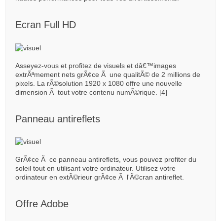
Ecran Full HD
Asseyez-vous et profitez de visuels et dâ€™images
extrÃªmement nets grÃ¢ce Ã une qualitÃ© de 2 millions de
pixels. La rÃ©solution 1920 x 1080 offre une nouvelle
dimension Ã tout votre contenu numÃ©rique. [4]
Panneau antireflets
GrÃ¢ce Ã ce panneau antireflets, vous pouvez profiter du
soleil tout en utilisant votre ordinateur. Utilisez votre
ordinateur en extÃ©rieur grÃ¢ce Ã l'Ã©cran antireflet.
Offre Adobe