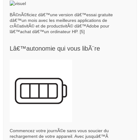
BÃ©nÃ©ficiez dâ€™une version dâ€™essai gratuite
dâ€™un mois avec les meilleures applications de
crÃ©ativitÃ© et de productivitÃ© dâ€™Adobe pour
lâ€™achat dâ€™un ordinateur HP. [5]
Lâ€™autonomie qui vous libÃ¨re
Commencez votre journÃ©e sans vous soucier du
rechargement de votre appareil. Avec jusquâ€™Ã