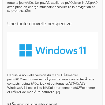
toute la journÃ©e. Un pavÃ© tactile de prÃ©cision intÃ©grÃ©
avec prise en charge multipoint accÃ©lÃ¨re la navigation et
la productivitÃ©.
Une toute nouvelle perspective
Depuis la nouvelle version du menu DÃ©marrer
jusquâ€™aux nouvelles faÃ§ons de vous connecter Ã vos
contacts, actualitÃ©s, jeux et contenus prÃ©fÃ©rÃ©s,
WindowsÂ 11 est le lieu idÃ©al pour penser, sâ€™exprimer
et crÃ©er de maniÃ¨re naturelle. [2]
MÃ©moire double canal