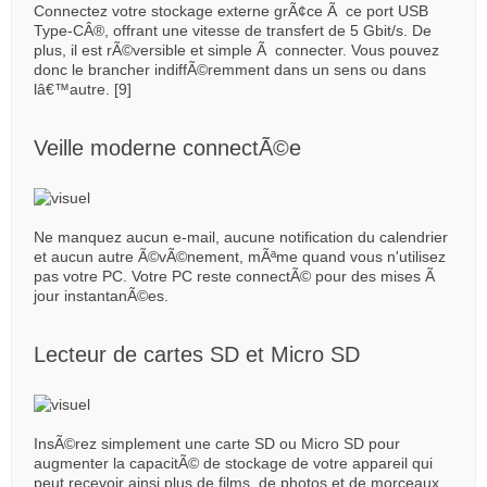
Connectez votre stockage externe grÃ¢ce Ã ce port USB
Type-CÂ®, offrant une vitesse de transfert de 5 Gbit/s. De
plus, il est rÃ©versible et simple Ã connecter. Vous pouvez
donc le brancher indiffÃ©remment dans un sens ou dans
lâ€™autre. [9]
Veille moderne connectÃ©e
Ne manquez aucun e-mail, aucune notification du calendrier
et aucun autre Ã©vÃ©nement, mÃªme quand vous n'utilisez
pas votre PC. Votre PC reste connectÃ© pour des mises Ã
jour instantanÃ©es.
Lecteur de cartes SD et Micro SD
InsÃ©rez simplement une carte SD ou Micro SD pour
augmenter la capacitÃ© de stockage de votre appareil qui
peut recevoir ainsi plus de films, de photos et de morceaux