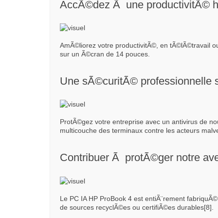
AccÃ©dez Ã une productivitÃ© h
AmÃ©liorez votre productivitÃ©, en tÃ©lÃ©travail 
sur un Ã©cran de 14 pouces.
Une sÃ©curitÃ© professionnelle 
ProtÃ©gez votre entreprise avec un antivirus de n
multicouche des terminaux contre les acteurs malvei
Contribuer Ã protÃ©ger notre av
Le PC IA HP ProBook 4 est entiÃ¨rement fabriquÃ©
de sources recyclÃ©es ou certifiÃ©es durables[8].