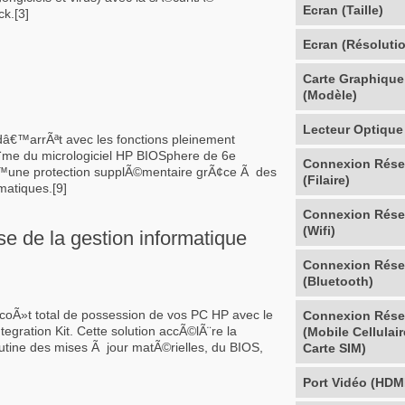
Ecran (Taille)
k.[3]
Ecran (Résoluti
Carte Graphique
(Modèle)
Lecteur Optique
dâ€™arrÃªt avec les fonctions pleinement
me du micrologiciel HP BIOSphere de 6e
Connexion Rés
€™une protection supplÃ©mentaire grÃ¢ce Ã des
(Filaire)
matiques.[9]
Connexion Rés
(Wifi)
e de la gestion informatique
Connexion Rés
(Bluetooth)
coÃ»t total de possession de vos PC HP avec le
Connexion Rés
gration Kit. Cette solution accÃ©lÃ¨re la
(Mobile Cellulair
utine des mises Ã jour matÃ©rielles, du BIOS,
Carte SIM)
Port Vidéo (HDM