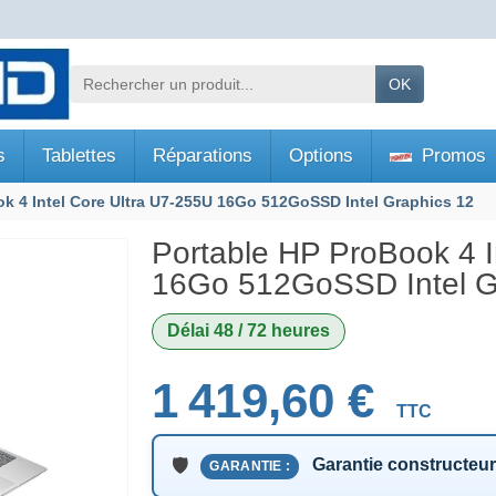
OK
s
Tablettes
Réparations
Options
Promos
k 4 Intel Core Ultra U7-255U 16Go 512GoSSD Intel Graphics 12
Portable HP ProBook 4 I
16Go 512GoSSD Intel G
Délai 48 / 72 heures
1 419,60 €
TTC
Garantie constructeu
GARANTIE :