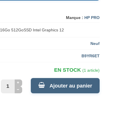
Marque :
HP PRO
U 16Go 512GoSSD Intel Graphics 12
Neuf
B9YR6ET
EN STOCK
(1 article)
Ajouter au panier