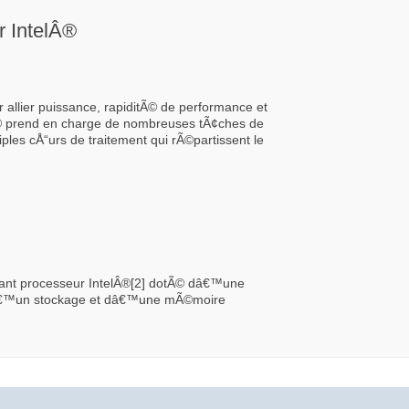
r IntelÂ®
 allier puissance, rapiditÃ© de performance et
lÂ® prend en charge de nombreuses tÃ¢ches de
ples cÅ“urs de traitement qui rÃ©partissent le
ant processeur IntelÂ®[2] dotÃ© dâ€™une
 dâ€™un stockage et dâ€™une mÃ©moire