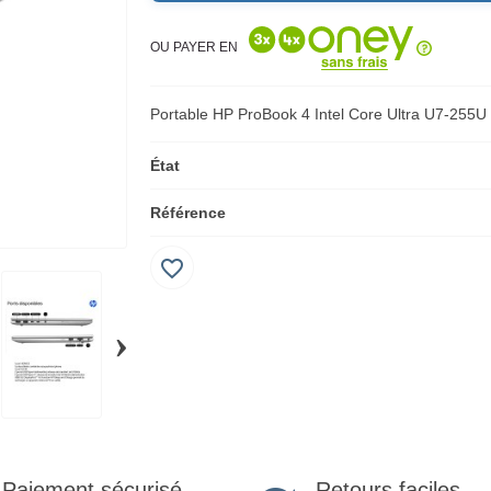
OU PAYER EN
Portable HP ProBook 4 Intel Core Ultra U7-255
État
Référence
favorite_border
›
Retours faciles
Paiement sécurisé