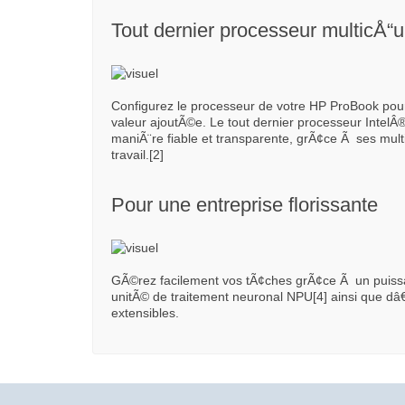
Tout dernier processeur multicÅ“u
Configurez le processeur de votre HP ProBook pour
valeur ajoutÃ©e. Le tout dernier processeur Inte
maniÃ¨re fiable et transparente, grÃ¢ce Ã ses multi
travail.[2]
Pour une entreprise florissante
GÃ©rez facilement vos tÃ¢ches grÃ¢ce Ã un puiss
unitÃ© de traitement neuronal NPU[4] ainsi que
extensibles.