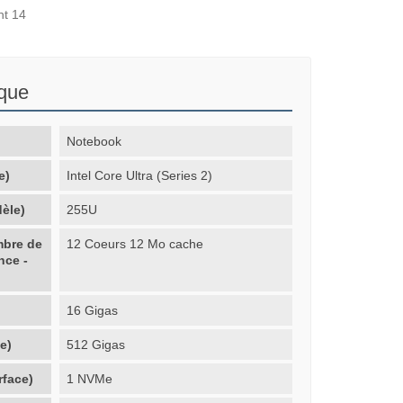
nt 14
ique
Notebook
e)
Intel Core Ultra (Series 2)
èle)
255U
mbre de
12 Coeurs 12 Mo cache
nce -
16 Gigas
e)
512 Gigas
rface)
1 NVMe