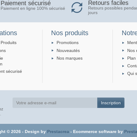
Retours faciles
Paiement sécurisé
Retours possibles penda
Paiement en ligne 100% sécurisé
jours
ations
Nos produits
Notre
 Produits
Promotions
Ment
ons
Nouveautés
Nos 
ie
Nos marques
Plan 
on
Cont
nt sécurisé
Qui 
ez
.
ght © 2026 - Design by
Prestacrea
- Ecommerce software by
Prest