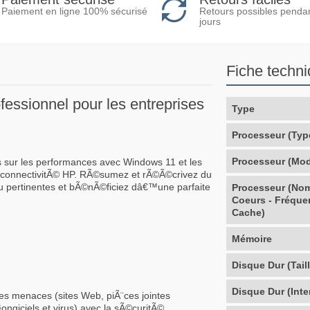
Retours possibles penda
Paiement en ligne 100% sécurisé
jours
Fiche techn
ssionnel pour les entreprises
Type
Processeur (Typ
Processeur (Mod
 sur les performances avec Windows 11 et les
de connectivitÃ© HP. RÃ©sumez et rÃ©Ã©crivez du
 pertinentes et bÃ©nÃ©ficiez dâ€™une parfaite
Processeur (No
Coeurs - Fréque
Cache)
Mémoire
Disque Dur (Taill
Disque Dur (Inte
les menaces (sites Web, piÃ¨ces jointes
§ongiciels et virus) avec la sÃ©curitÃ©