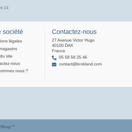
nt 14
 société
Contactez-nous
27 Avenue Victor Hugo
ions légales
40100 DAX
magasins
France
du site
05 58 58 25 46
actez-nous
contact@brokland.com
sommes nous ?
aShop™