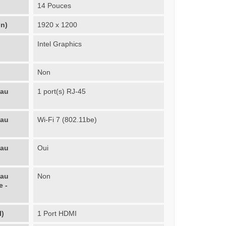
14 Pouces
on)
1920 x 1200
Intel Graphics
Non
eau
1 port(s) RJ-45
eau
Wi-Fi 7 (802.11be)
eau
Oui
eau
Non
e -
I)
1 Port HDMI