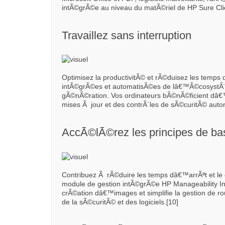
intÃ©grÃ©e au niveau du matÃ©riel de HP Sure Clic
Travaillez sans interruption
Optimisez la productivitÃ© et rÃ©duisez les temps 
intÃ©grÃ©es et automatisÃ©es de lâ€™Ã©cosystÃ¨
gÃ©nÃ©ration. Vos ordinateurs bÃ©nÃ©ficient dâ
mises Ã jour et des contrÃ´les de sÃ©curitÃ© auto
AccÃ©lÃ©rez les principes de bas
Contribuez Ã rÃ©duire les temps dâ€™arrÃªt et le 
module de gestion intÃ©grÃ©e HP Manageability Inte
crÃ©ation dâ€™images et simplifie la gestion de ro
de la sÃ©curitÃ© et des logiciels.[10]