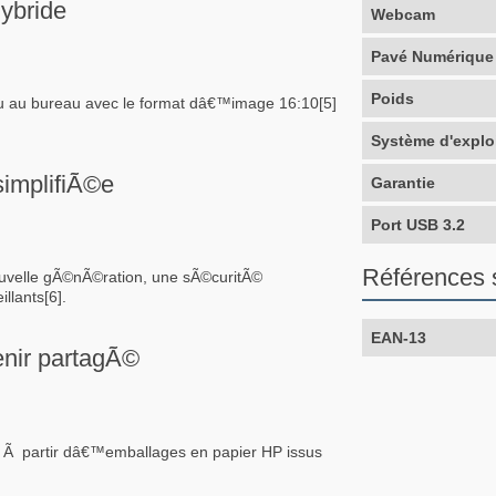
ybride
Webcam
Pavé Numérique
Poids
ou au bureau avec le format dâ€™image 16:10[5]
Système d'explo
simplifiÃ©e
Garantie
Port USB 3.2
Références 
ouvelle gÃ©nÃ©ration, une sÃ©curitÃ©
llants[6].
EAN-13
enir partagÃ©
 Ã partir dâ€™emballages en papier HP issus