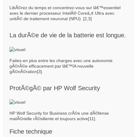
LibÃ©rez du temps et concentrez-vous sur lâ€™essentiel
avec le dernier processeur IntelÂ® Coreâ„¢ Ultra avec
unitÃ© de traitement neuronal (NPU). [2,3]
La durÃ©e de vie de la batterie est longue.
Faites-en plus entre les charges avec une autonomie
gÃ©rÃ©e efficacement par lâ€™IA nouvelle
gÃ©nÃ©ration[3].
ProtÃ©gÃ© par HP Wolf Security
HP Wolf Security for Business crÃ©e une dÃ©fense
matÃ©rielle rÃ©siliente et toujours active[11].
Fiche technique