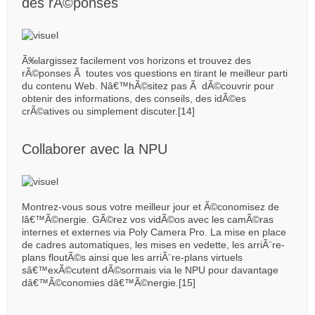
des rÃ©ponses
Ã‰largissez facilement vos horizons et trouvez des
rÃ©ponses Ã toutes vos questions en tirant le meilleur parti
du contenu Web. Nâ€™hÃ©sitez pas Ã dÃ©couvrir pour
obtenir des informations, des conseils, des idÃ©es
crÃ©atives ou simplement discuter.[14]
Collaborer avec la NPU
Montrez-vous sous votre meilleur jour et Ã©conomisez de
lâ€™Ã©nergie. GÃ©rez vos vidÃ©os avec les camÃ©ras
internes et externes via Poly Camera Pro. La mise en place
de cadres automatiques, les mises en vedette, les arriÃ¨re-
plans floutÃ©s ainsi que les arriÃ¨re-plans virtuels
sâ€™exÃ©cutent dÃ©sormais via le NPU pour davantage
dâ€™Ã©conomies dâ€™Ã©nergie.[15]