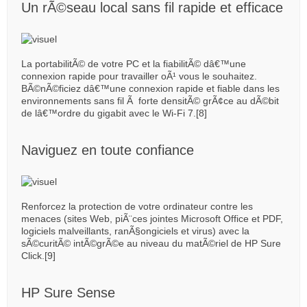
Un rÃ©seau local sans fil rapide et efficace
La portabilitÃ© de votre PC et la fiabilitÃ© dâ€™une
connexion rapide pour travailler oÃ¹ vous le souhaitez.
BÃ©nÃ©ficiez dâ€™une connexion rapide et fiable dans les
environnements sans fil Ã forte densitÃ© grÃ¢ce au dÃ©bit
de lâ€™ordre du gigabit avec le Wi-Fi 7.[8]
Naviguez en toute confiance
Renforcez la protection de votre ordinateur contre les
menaces (sites Web, piÃ¨ces jointes Microsoft Office et PDF,
logiciels malveillants, ranÃ§ongiciels et virus) avec la
sÃ©curitÃ© intÃ©grÃ©e au niveau du matÃ©riel de HP Sure
Click.[9]
HP Sure Sense