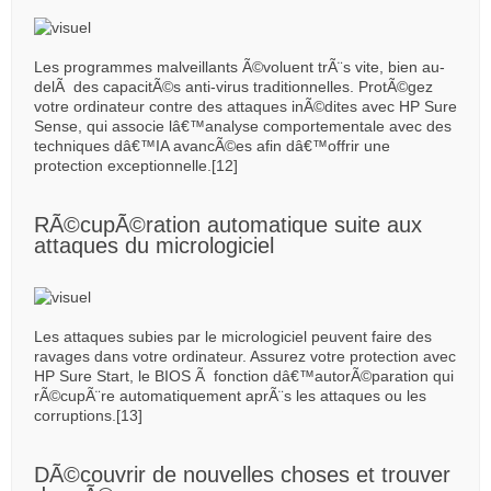
Les programmes malveillants Ã©voluent trÃ¨s vite, bien au-
delÃ des capacitÃ©s anti-virus traditionnelles. ProtÃ©gez
votre ordinateur contre des attaques inÃ©dites avec HP Sure
Sense, qui associe lâ€™analyse comportementale avec des
techniques dâ€™IA avancÃ©es afin dâ€™offrir une
protection exceptionnelle.[12]
RÃ©cupÃ©ration automatique suite aux
attaques du micrologiciel
Les attaques subies par le micrologiciel peuvent faire des
ravages dans votre ordinateur. Assurez votre protection avec
HP Sure Start, le BIOS Ã fonction dâ€™autorÃ©paration qui
rÃ©cupÃ¨re automatiquement aprÃ¨s les attaques ou les
corruptions.[13]
DÃ©couvrir de nouvelles choses et trouver