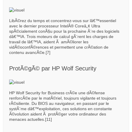
LibÃ©rez du temps et concentrez-vous sur lâ€™essentiel
avec le dernier processeur IntelÂ® Coreâ„¢ Ultra
spÃ©cialement conÃ§u pour la prochaine Ã¨re des logiciels
dâ€™IA. Trois moteurs de calcul gÃ¨rent les charges de
travail de lâ€™IA, aident Ã amÃ©liorer les
vidÃ©oconfÃ©rences et permettent une crÃ©ation de
contenu avancÃ©e.[7]
ProtÃ©gÃ© par HP Wolf Security
HP Wolf Security for Business crÃ©e une dÃ©fense
renforcÃ©e par le matÃ©riel, toujours vigilante et toujours
rÃ©siliente. Du BIOS au navigateur, en passant par le
systÃ¨me dâ€™exploitation, ces solutions en constante
Ã©volution aident Ã protÃ©ger votre ordinateur des
menaces actuelles.[11]