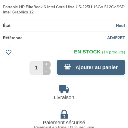
Portable HP EliteBook 6 Intel Core Ultra U5-225U 16Go 512GoSSD
Intel Graphics 12
État
Neuf
Référence
AD4F2ET
favorite_border
EN STOCK
(14 produits)
Ajouter au panier
Livraison
Paiement sécurisé
Paiement en ligne 100% sécurisé