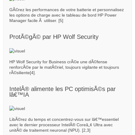
GÃ©rez les performances de votre batterie et personnalisez
les options de charge avec le tableau de bord HP Power
Manager facile Ã utiliser. [5]
ProtÃ©gÃ© par HP Wolf Security
HP Wolf Security for Business crÃ©e une dÃ©fense
renforcÃ©e par le matÃ©riel, toujours vigilante et toujours
rÃ©siliente[4].
IntelÂ® alimente les PC optimisÃ©s par
lâ€™IA
LibÃ©rez du temps et concentrez-vous sur lâ€™essentiel
avec le dernier processeur IntelÂ® Coreâ„¢ Ultra avec
unitÃ© de traitement neuronal (NPU). [2,3]