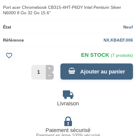
Port acer Chromebook CB315-4HT-P6DY Intel Pentium Silver
N6000 8 Go 32 Go 15.6''
État
Neuf
Référence
NX.KBAEF.006
favorite_border
EN STOCK
(7 produits)
Ajouter au panier
Livraison
Paiement sécurisé
Paiement en ligne 100% sécurisé