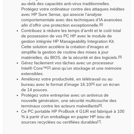
au-delà des capacités anti-virus traditionnelles.
Protégez votre ordinateur contre des attaques inédites
avec HP Sure Sense, qui associe l’analyse
comportementale avec des techniques d’IA avancées
afin d’offrir une protection exceptionnelle.
[8]
Contribuez à réduire les temps d’arrêt et le coût total
de possession de vos PC HP avec le module de
gestion intégrée HP Manageability Integration Kit.
Cette solution accélère la création d’images et
simplifie la gestion de routine des mises à jour
matérielles, du BIOS, de la sécurité et des logiciels.
[9]
Gérez facilement vos tâches avec un processeur
Intel® Core™
ainsi qu’un stockage et une mémoire
[2]
extensibles.
Améliorez votre productivité, en télétravail ou au
bureau avec le format d’image 16:10
sur un écran
[4]
de 14 pouces.
Protégez votre entreprise avec un antivirus de
nouvelle génération, une sécurité multicouche des
terminaux contre les acteurs malveillants
.
[5]
Ce PC portable HP ProBook 4 G1iR est fabriqué à 100
% à partir d’un emballage en papier HP issu de
sources recyclées ou certifiées durables
.
[7]