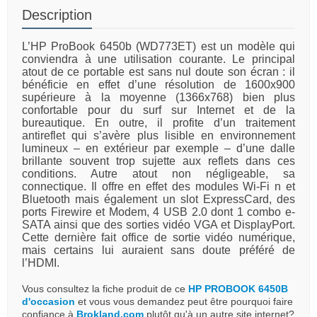
Description
L’HP ProBook 6450b (WD773ET) est un modèle qui
conviendra à une utilisation courante. Le principal
atout de ce portable est sans nul doute son écran : il
bénéficie en effet d’une résolution de 1600x900
supérieure à la moyenne (1366x768) bien plus
confortable pour du surf sur Internet et de la
bureautique. En outre, il profite d’un traitement
antireflet qui s’avère plus lisible en environnement
lumineux – en extérieur par exemple – d’une dalle
brillante souvent trop sujette aux reflets dans ces
conditions. Autre atout non négligeable, sa
connectique. Il offre en effet des modules Wi-Fi n et
Bluetooth mais également un slot ExpressCard, des
ports Firewire et Modem, 4 USB 2.0 dont 1 combo e-
SATA ainsi que des sorties vidéo VGA et DisplayPort.
Cette dernière fait office de sortie vidéo numérique,
mais certains lui auraient sans doute préféré de
l’HDMI.
Vous consultez la fiche produit de ce
HP PROBOOK 6450B
d'occasion
et vous vous demandez peut être pourquoi faire
confiance à
Brokland.com
plutôt qu'à un autre site internet?