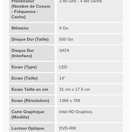
Processeur
2.80 Ghz - 4 Mo cache
(Nombre de Coeurs
- Fréquence -
Cache)
Mémoire
4 Go
Disque Dur (Taille)
500 Go
Disque Dur
SATA
(Interface)
Ecran (Type)
LED
Ecran (Taille)
14"
Ecran Taille en cm
31 cm x 17.5 cm
Ecran (Résolution)
1366 x 768
Carte Graphique
Intel HD Graphics
(Modèle)
Lecteur Optique
DVD-RW