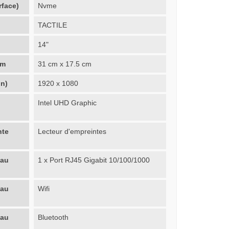
rface)
Nvme
TACTILE
14"
cm
31 cm x 17.5 cm
on)
1920 x 1080
Intel UHD Graphic
nte
Lecteur d'empreintes
eau
1 x Port RJ45 Gigabit 10/100/1000
eau
Wifi
eau
Bluetooth