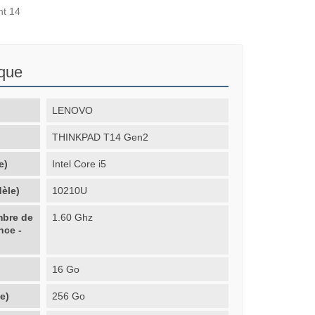
nt 14
ique
LENOVO
THINKPAD T14 Gen2
e)
Intel Core i5
èle)
10210U
mbre de
1.60 Ghz
nce -
16 Go
e)
256 Go