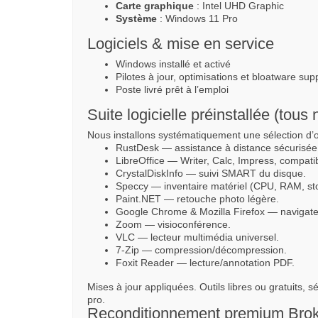
Carte graphique
: Intel UHD Graphic
Système
: Windows 11 Pro
Logiciels & mise en service
Windows installé et activé
Pilotes à jour, optimisations et bloatware su
Poste livré prêt à l’emploi
Suite logicielle préinstallée (tou
Nous installons systématiquement une sélection d’o
RustDesk — assistance à distance sécurisée 
LibreOffice — Writer, Calc, Impress, compatib
CrystalDiskInfo — suivi SMART du disque.
Speccy — inventaire matériel (CPU, RAM, st
Paint.NET — retouche photo légère.
Google Chrome & Mozilla Firefox — navigate
Zoom — visioconférence.
VLC — lecteur multimédia universel.
7-Zip — compression/décompression.
Foxit Reader — lecture/annotation PDF.
Mises à jour appliquées. Outils libres ou gratuits, 
pro.
Reconditionnement premium Bro