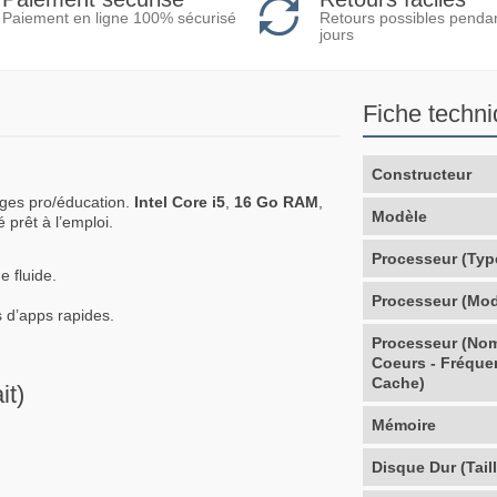
Retours possibles penda
Paiement en ligne 100% sécurisé
jours
Fiche techn
Constructeur
ages pro/éducation.
Intel Core i5
,
16 Go RAM
,
Modèle
 prêt à l’emploi.
Processeur (Typ
e fluide.
Processeur (Mod
 d’apps rapides.
Processeur (No
Coeurs - Fréque
Cache)
it)
Mémoire
Disque Dur (Taill