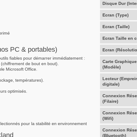
Disque Dur (Inte
Ecran (Type)
Ecran (Taille)
pprimé
Ecran Taille en 
s nos PC & portables)
Ecran (Résoluti
utils fiables pour démarrer immédiatement :
Carte Graphique
(chiffrement de bout en bout).
(Modèle)
le Microsoft Office.
Lecteur (Emprei
ockage, températures).
digitale)
urs optimisés.
Connexion Rés
(Filaire)
Connexion Rés
(Wifi)
sélectionnés pour la stabilité en environnement
Connexion Rés
kland
(Bluetooth)