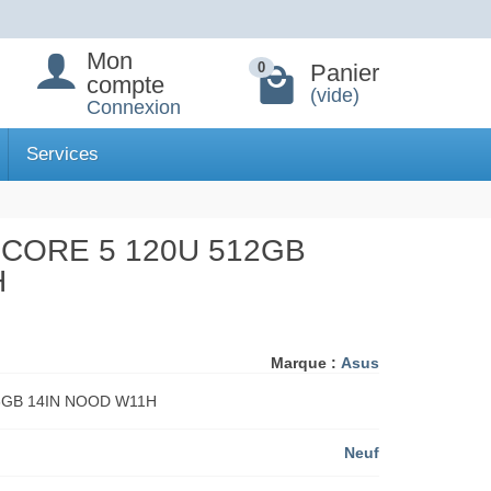
Mon
Panier
0
compte
(vide)
Connexion
Services
 CORE 5 120U 512GB
H
Marque :
Asus
6GB 14IN NOOD W11H
Neuf