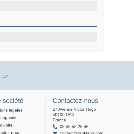
nt 14
 société
Contactez-nous
27 Avenue Victor Hugo
ions légales
40100 DAX
magasins
France
du site
05 58 58 25 46
actez-nous
contact@brokland.com