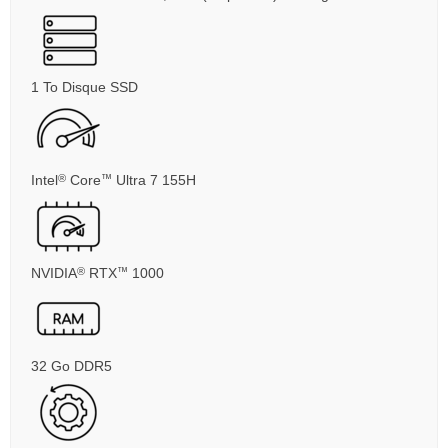
1 To Disque SSD
Intel
Core
Ultra 7 155H
®
™
NVIDIA
RTX
1000
®
™
32 Go DDR5