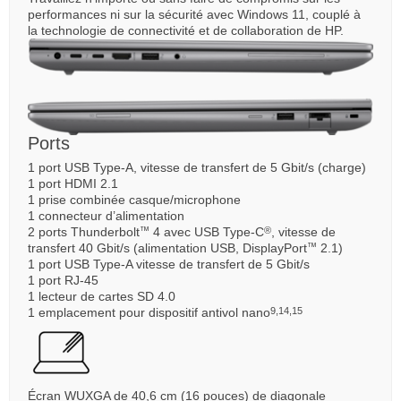
performances ni sur la sécurité avec Windows 11, couplé à
la technologie de connectivité et de collaboration de HP.
Ports
1 port USB Type-A, vitesse de transfert de 5 Gbit/s (charge)
1 port HDMI 2.1
1 prise combinée casque/microphone
1 connecteur d’alimentation
2 ports Thunderbolt
4 avec USB Type-C
, vitesse de
™
®
transfert 40 Gbit/s (alimentation USB, DisplayPort
2.1)
™
1 port USB Type-A vitesse de transfert de 5 Gbit/s
1 port RJ-45
1 lecteur de cartes SD 4.0
1 emplacement pour dispositif antivol nano
9
,
14
,
15
Écran WUXGA de 40,6 cm (16 pouces) de diagonale