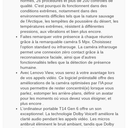
normes, 26 procédures et plus de 200 contrôles de
qualité. C'est pourquoi ils fonctionnent dans des
conditions extrêmes, notamment dans des
environnements difficiles tels que la nature sauvage
de l'Arctique, les tempêtes de poussière du désert, les
températures extrêmes, résistent à différentes
pressions, aux vibrations et bien plus encore.
Faites remarquer votre présence à chaque réunion
grâce à la remarquable caméra 5 Mpx. Choisissez
l'option standard ou infrarouge. La caméra infrarouge
permet une connexion zéro contact grâce à la
reconnaissance faciale, ainsi que d'autres
fonctionnalités telles que la détection de présence
humaine.
Avec Lenovo View, vous serez à votre avantage lors
de vos appels vidéo. Ce logiciel préinstallé offre des
améliorations de la caméra optimisées par l'IA pour
vous permettre de rester concentré(e) lorsque vous
parlez, estomper les arrière-plans, définir un avatar
pour les moments où vous devez vous éloigner, et
plus encore .
L'ordinateur portable T14 Gen 6 offre un son
exceptionnel. La technologie Dolby Voice® améliore la
clarté audio pendant les appels vidéo. Les micros
antibruit éliminent le bruit ambiant, tandis que Dolby