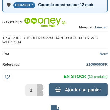
Garantie constructeur 12 mois
GARANTIE :
OU PAYER EN
Marque :
Lenovo
TP X1 2-IN-1 G10 ULTRA 5 225U 14IN TOUCH 16GB 512GB
W11P PC IA
État
Neuf
Référence
21Q00065FR
favorite_border
EN STOCK
(32 produits)
Ajouter au panier