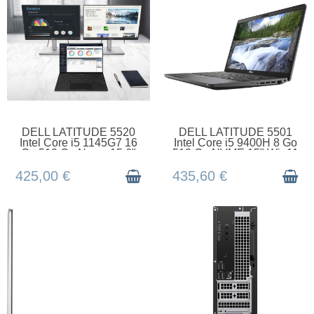
EN STOCK
EN STOCK
DELL LATITUDE 5520
DELL LATITUDE 5501
Intel Core i5 1145G7 16
Intel Core i5 9400H 8 Go
Go 512 Go Nvme 15.6"
512 Go NVME 15" Win11
Win 11 Pro
Pro
425,00 €
435,60 €