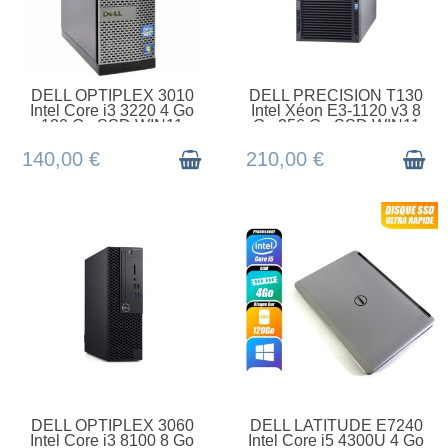
EN STOCK
EN STOCK
DELL OPTIPLEX 3010
DELL PRECISION T130
Intel Core i3 3220 4 Go
Intel Xéon E3-1120 v3 8
120 Go SSD WIN11
Go 256 Go SSD WIN11
140,00 €
210,00 €
EN STOCK
EN STOCK
DELL OPTIPLEX 3060
DELL LATITUDE E7240
Intel Core i3 8100 8 Go
Intel Core i5 4300U 4 Go