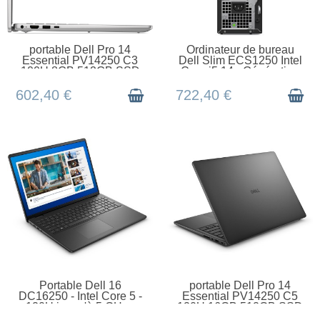
EN STOCK
EN STOCK
portable Dell Pro 14
Ordinateur de bureau
Essential PV14250 C3
Dell Slim ECS1250 Intel
100U 8GB 512GB SSD
Core i5 14e Génération
14 Integrated FgrP
i5-14400 8 G
602,40 €
722,40 €
EN STOCK
EN STOCK
Portable Dell 16
portable Dell Pro 14
DC16250 - Intel Core 5 -
Essential PV14250 C5
120U jusqu'à 5 GHz -
120U 16GB 512GB SSD
Win 11 Pro - Int
Intel Graphics 14