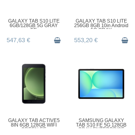
EN STOCK
EN STOCK
GALAXY TAB S10 LITE
GALAXY TAB S10 LITE
6GB/128GB 5G GRAY
256GB 8GB 10in Android
EE
5G GRAY
547,63 €
553,20 €
EN STOCK
EN STOCK
GALAXY TAB ACTIVE5
SAMSUNG GALAXY
8IN 6GB 128GB WIFI
TAB S10 FE 5G 128GB
GREEN EE
GRAY ENTERPRISE
EDITION