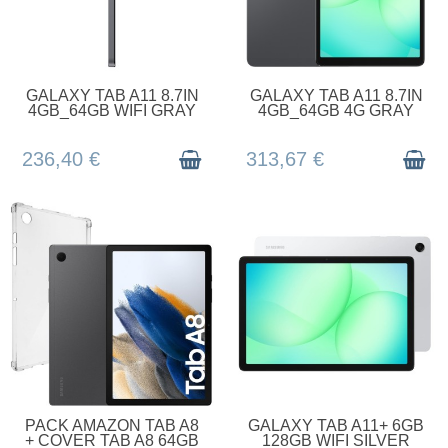
EN STOCK
EN STOCK
GALAXY TAB A11 8.7IN
GALAXY TAB A11 8.7IN
4GB_64GB WIFI GRAY
4GB_64GB 4G GRAY
236,40 €
313,67 €
EN STOCK
EN STOCK
PACK AMAZON TAB A8
GALAXY TAB A11+ 6GB
+ COVER TAB A8 64GB
128GB WIFI SILVER