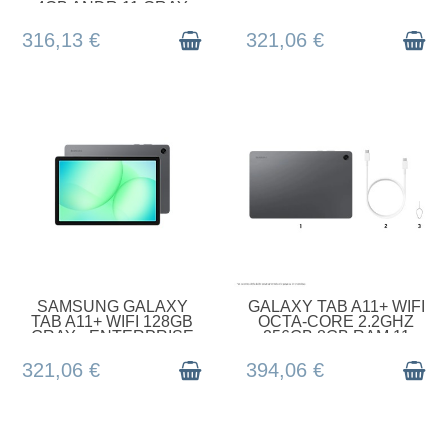
4GB ANDR 11 GRAY
316,13 €
321,06 €
EN STOCK
EN STOCK
SAMSUNG GALAXY
GALAXY TAB A11+ WIFI
TAB A11+ WIFI 128GB
OCTA-CORE 2.2GHZ
GRAY - ENTERPRISE
256GB 8GB RAM 11
INCH AN
321,06 €
394,06 €