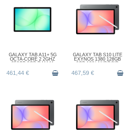
EN STOCK
EN STOCK
GALAXY TAB A11+ 5G
GALAXY TAB S10 LITE
OCTA-CORE 2 2GHZ
EXYNOS 1380 128GB
256GB 8GB RAM 11
6GB 10IN ANDROID
INCH ANDR
WIFI GRAY
461,44 €
467,59 €