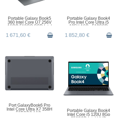
EN STOCK
EN STOCK
Portable Galaxy Book5
Portable Galaxy Book4
360 Intel Core U7 256V
Pro Intel Core Ultra i5
16GO 512GO SSD Intel
125H 16Go 512SSD
ARC Graphics
Intel ARC Graphic
1 671,60 €
1 852,80 €
EN STOCK
Port GalaxyBook6 Pro
Intel Core Ultra X7 358H
RUPTURE DE STOCK
Portable Galaxy Book4
50TOPS 16Go
Intel Core i5 120U 8Go
512GoSSD 14''