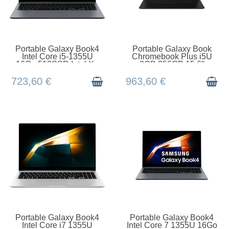
EN STOCK
EN STOCK
Portable Galaxy Book4
Portable Galaxy Book
Intel Core i5-1355U
Chromebook Plus i5U
16Go 512SSD Intel Xe
8GB 256GB 15,6''
Graphics 15.6 FH
Chrome XE550XGA-
KC2FR
723,60 €
963,60 €
EN STOCK
EN STOCK
Portable Galaxy Book4
Portable Galaxy Book4
Intel Core i7 1355U
Intel Core 7 1355U 16Go