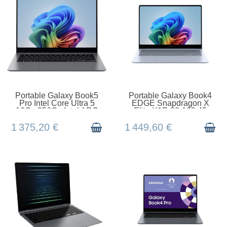
EN STOCK
EN STOCK
Portable Galaxy Book5
Portable Galaxy Book4
Pro Intel Core Ultra 5
EDGE Snapdragon X
16Go 256Go Intel ARC
Elite X1E-80-100 45
Graphics 14 A
TOPS 16Go 512GoSSD
1
1 375,20 €
1 449,60 €