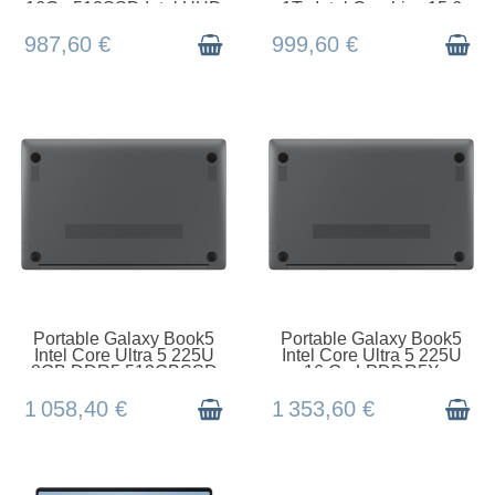
16Go 512SSD Intel UHD
1To Intel Graphics 15.6
Graphics 15.6 F
FHD 300ni
987,60 €
999,60 €
EN STOCK
EN STOCK
Portable Galaxy Book5
Portable Galaxy Book5
Intel Core Ultra 5 225U
Intel Core Ultra 5 225U
8GB DDR5 512GBSSD
16 Go LPDDR5X
Intel Graphics 1
512GBSSD Intel Graph
1 058,40 €
1 353,60 €